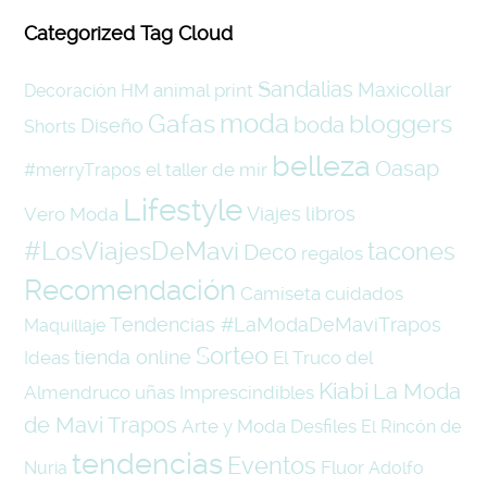
Categorized Tag Cloud
Sandalias
Maxicollar
animal print
Decoración
HM
moda
Gafas
bloggers
boda
Diseño
Shorts
belleza
Oasap
el taller de mir
#merryTrapos
Lifestyle
Viajes
libros
Vero Moda
#LosViajesDeMavi
tacones
Deco
regalos
Recomendación
Camiseta
cuidados
Tendencias #LaModaDeMaviTrapos
Maquillaje
Sorteo
tienda online
Ideas
El Truco del
Kiabi
La Moda
Almendruco
uñas
Imprescindibles
de Mavi Trapos
Arte y Moda
Desfiles
El Rincón de
tendencias
Eventos
Fluor
Nuria
Adolfo