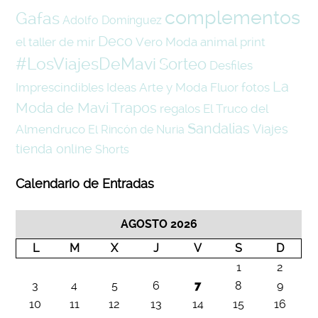
complementos
Gafas
Adolfo Domínguez
Deco
el taller de mir
Vero Moda
animal print
#LosViajesDeMavi
Sorteo
Desfiles
La
Imprescindibles
Ideas
Arte y Moda
Fluor
fotos
Moda de Mavi Trapos
regalos
El Truco del
Sandalias
Viajes
Almendruco
El Rincón de Nuria
tienda online
Shorts
Calendario de Entradas
AGOSTO 2026
L
M
X
J
V
S
D
1
2
3
4
5
6
7
8
9
10
11
12
13
14
15
16