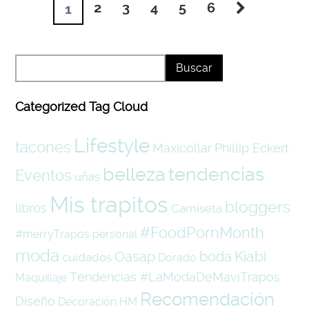
2
3
4
5
6
1
Categorized Tag Cloud
Lifestyle
tacones
Maxicollar
Phillip Eckert
belleza
tendencias
Eventos
uñas
Mis trapitos
bloggers
libros
Camiseta
#FoodPornMonth
#merryTrapos
personal
moda
Kiabi
Oasap
boda
cuidados
Dorado
Tendencias #LaModaDeMaviTrapos
Maquillaje
Recomendación
Diseño
Decoración
HM