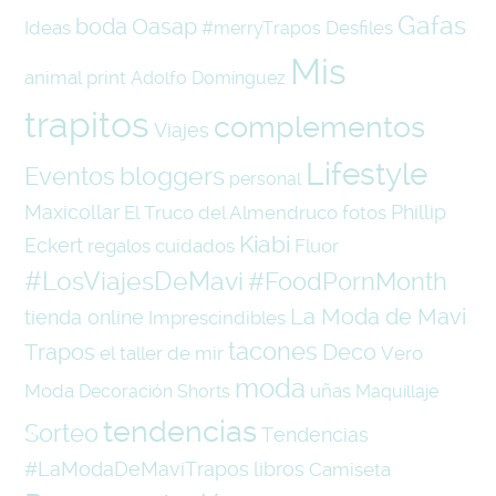
Gafas
boda
Oasap
Ideas
Desfiles
#merryTrapos
Mis
animal print
Adolfo Domínguez
trapitos
complementos
Viajes
Lifestyle
Eventos
bloggers
personal
Maxicollar
Phillip
El Truco del Almendruco
fotos
Kiabi
Eckert
regalos
cuidados
Fluor
#LosViajesDeMavi
#FoodPornMonth
La Moda de Mavi
tienda online
Imprescindibles
tacones
Trapos
Deco
el taller de mir
Vero
moda
Moda
uñas
Decoración
Shorts
Maquillaje
tendencias
Sorteo
Tendencias
#LaModaDeMaviTrapos
libros
Camiseta