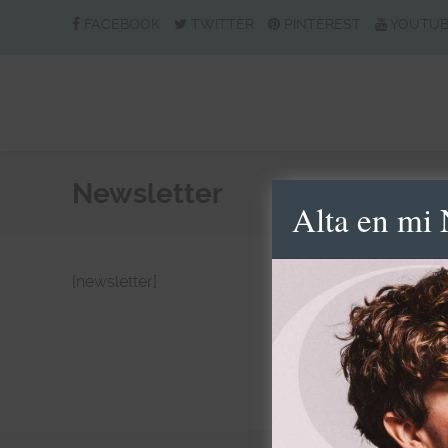
FACEBOOK
TWITTER
PINTEREST
YOUTU
Newsletter
Alta en mi 
[newsletter]