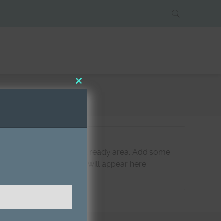
Close
this
module
This is a widget ready area. Add some
and they will appear here.