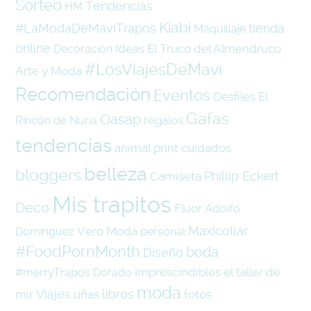
Sorteo
Tendencias
HM
Kiabi
#LaModaDeMaviTrapos
tienda
Maquillaje
online
Ideas
El Truco del Almendruco
Decoración
#LosViajesDeMavi
Arte y Moda
Recomendación
Eventos
Desfiles
El
Gafas
Oasap
regalos
Rincón de Nuria
tendencias
animal print
cuidados
belleza
bloggers
Phillip Eckert
Camiseta
Mis trapitos
Deco
Fluor
Adolfo
Maxicollar
Vero Moda
Domínguez
personal
#FoodPornMonth
boda
Diseño
Imprescindibles
el taller de
#merryTrapos
Dorado
moda
Viajes
libros
mir
uñas
fotos