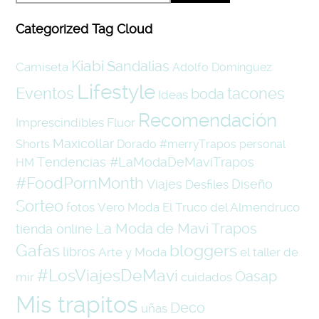
Categorized Tag Cloud
Kiabi
Sandalias
Camiseta
Adolfo Domínguez
Lifestyle
Eventos
tacones
boda
Ideas
Recomendación
Imprescindibles
Fluor
Maxicollar
Shorts
Dorado
#merryTrapos
personal
Tendencias #LaModaDeMaviTrapos
HM
#FoodPornMonth
Viajes
Diseño
Desfiles
Sorteo
fotos
Vero Moda
El Truco del Almendruco
La Moda de Mavi Trapos
tienda online
Gafas
bloggers
libros
Arte y Moda
el taller de
#LosViajesDeMavi
Oasap
mir
cuidados
Mis trapitos
Deco
uñas