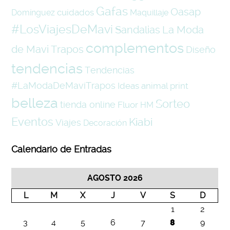
Gafas
Oasap
cuidados
Domínguez
Maquillaje
#LosViajesDeMavi
La Moda
Sandalias
complementos
de Mavi Trapos
Diseño
tendencias
Tendencias
#LaModaDeMaviTrapos
Ideas
animal print
belleza
Sorteo
tienda online
Fluor
HM
Eventos
Kiabi
Viajes
Decoración
Calendario de Entradas
AGOSTO 2026
L
M
X
J
V
S
D
1
2
3
4
5
6
7
8
9