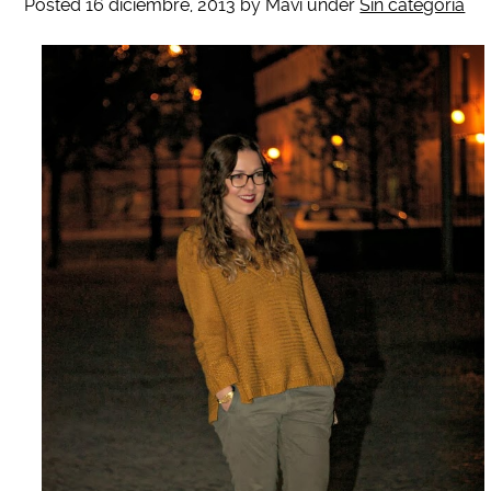
Posted
16 diciembre, 2013
by
Mavi
under
Sin categoría