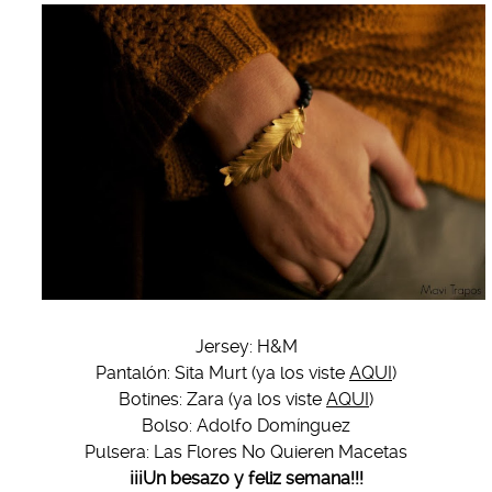
Jersey: H&M
Pantalón: Sita Murt (ya los viste
AQUI
)
Botines: Zara (ya los viste
AQUI
)
Bolso: Adolfo Domínguez
Pulsera: Las Flores No Quieren Macetas
¡¡¡Un besazo y feliz semana!!!