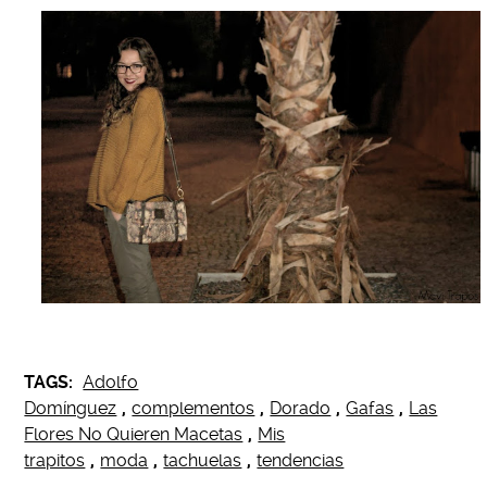
TAGS:
Adolfo
Domínguez
,
complementos
,
Dorado
,
Gafas
,
Las
Flores No Quieren Macetas
,
Mis
trapitos
,
moda
,
tachuelas
,
tendencias