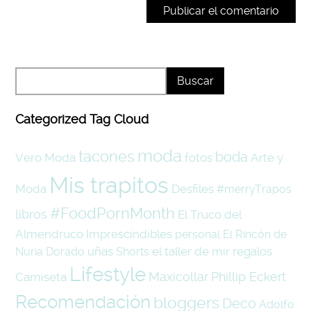
Categorized Tag Cloud
moda
tacones
boda
Vero Moda
fotos
Arte y
Mis trapitos
Moda
Desfiles
#merryTrapos
#FoodPornMonth
libros
El Truco del
Almendruco
Imprescindibles
personal
El Rincón de
uñas
el taller de mir
regalos
Nuria
Dorado
Shorts
Lifestyle
Maxicollar
Phillip Eckert
Camiseta
Recomendación
bloggers
Deco
Adolfo