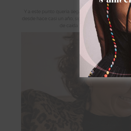
Y a este punto quería llegar yo ¿las extensiones 
desde hace casi un año, sigo teniendo la misma ca
de caída y renovación y claro, al