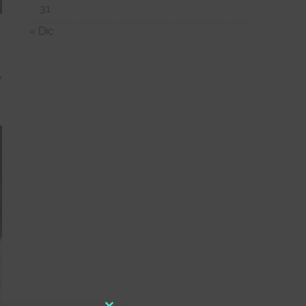
31
« Dic
e