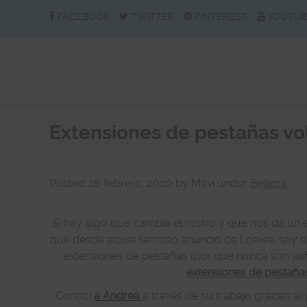
FACEBOOK
TWITTER
PINTEREST
YOUTU
Extensiones de pestañas v
Posted
26 febrero, 2020
by
Mavi
under
Belleza
Si hay algo que cambia el rostro y que nos da un 
que desde aquel famoso anuncio de Loewe, soy del
extensiones de pestañas (por que nunca son sufi
extensiones de pestaña
Conocí
a Andrea
a través de su trabajo gracias a