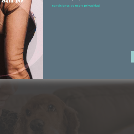
condiciones de uso y privacidad
.
hacen que pierdas las pestañas? No, además, pese a llevarlas
ntidad. Quiero recordar que las pestañas siguen ciclo natura
 caerse junto con las extensiones, se ve más.