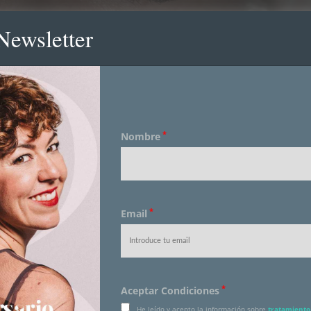
Newsletter
*
Nombre
*
Email
*
Aceptar Condiciones
He leído y acepto la información sobre
tratamiento 