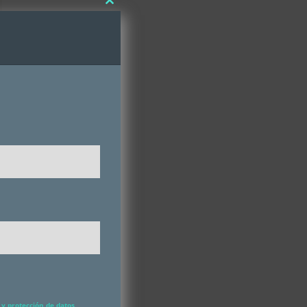
Close
this
module
y protección de datos,