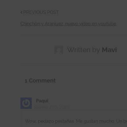
PREVIOUS POST
Chinchón y Aranjuez, nuevo vídeo en youtube.
Written by
Mavi
1
Comment
Paqui
febrero 27th, 2020
Wow, pedazo pestañas. Me gustan mucho. Un b