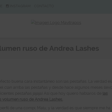
BE
INSTAGRAM
CONTACTO
olumen ruso de Andrea Lashes
efecto buena cara instantáneo son las pestañas. La verdad es
 clan arriba las pestañas y desde hace algunos meses llev
cientes pestañas jajaja) Así que hoy quiero hablaros de
las
s volumen ruso de Andrea Lashes.
l perfil de una compi, Malu, y la verdad es que siempre me ha