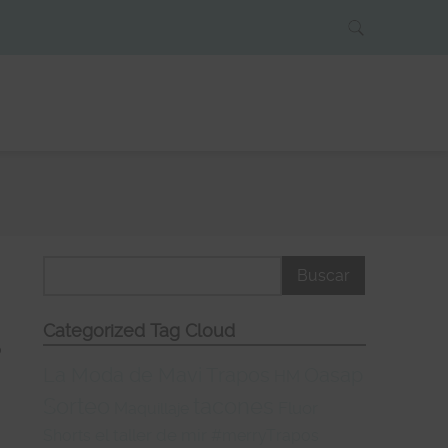
Categorized Tag Cloud
o
La Moda de Mavi Trapos
Oasap
HM
tacones
Sorteo
Fluor
Maquillaje
el taller de mir
Shorts
#merryTrapos