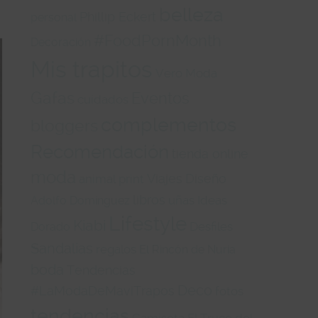
belleza
Phillip Eckert
personal
#FoodPornMonth
Decoración
Mis trapitos
Vero Moda
Gafas
Eventos
cuidados
complementos
bloggers
Recomendación
tienda online
moda
Viajes
Diseño
animal print
libros
uñas
Ideas
Adolfo Domínguez
Lifestyle
Kiabi
Desfiles
Dorado
Sandalias
regalos
El Rincón de Nuria
boda
Tendencias
Deco
#LaModaDeMaviTrapos
fotos
tendencias
Camiseta
El Truco del