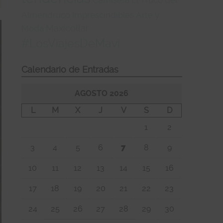
Almendruco
Imprescindibles
Arte y
Maxicollar
Moda
#LosViajesDeMavi
Calendario de Entradas
AGOSTO 2026
L
M
X
J
V
S
D
1
2
3
4
5
6
7
8
9
10
11
12
13
14
15
16
17
18
19
20
21
22
23
24
25
26
27
28
29
30