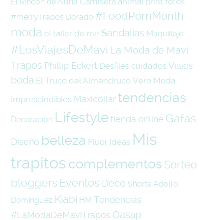
Camiseta
animal print
fotos
El Rincón de Nuria
#FoodPornMonth
#merryTrapos
Dorado
moda
Sandalias
el taller de mir
Maquillaje
#LosViajesDeMavi
La Moda de Mavi
Trapos
Phillip Eckert
Viajes
Desfiles
cuidados
boda
El Truco del Almendruco
Vero Moda
tendencias
Maxicollar
Imprescindibles
Lifestyle
Gafas
tienda online
Decoración
Mis
belleza
Diseño
Fluor
Ideas
trapitos
complementos
Sorteo
bloggers
Eventos
Deco
Shorts
Adolfo
Kiabi
Tendencias
Domínguez
HM
Oasap
#LaModaDeMaviTrapos