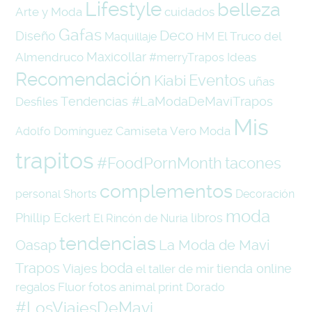
Lifestyle
belleza
Arte y Moda
cuidados
Gafas
Deco
Diseño
El Truco del
Maquillaje
HM
Maxicollar
Almendruco
Ideas
#merryTrapos
Recomendación
Eventos
Kiabi
uñas
Tendencias #LaModaDeMaviTrapos
Desfiles
Mis
Camiseta
Vero Moda
Adolfo Domínguez
trapitos
#FoodPornMonth
tacones
complementos
personal
Shorts
Decoración
moda
Phillip Eckert
libros
El Rincón de Nuria
tendencias
Oasap
La Moda de Mavi
Trapos
boda
Viajes
tienda online
el taller de mir
regalos
Fluor
fotos
animal print
Dorado
#LosViajesDeMavi