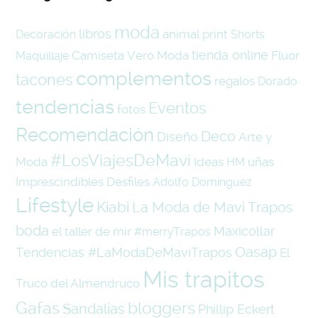
moda
libros
animal print
Decoración
Shorts
tienda online
Camiseta
Vero Moda
Fluor
Maquillaje
complementos
tacones
regalos
Dorado
tendencias
Eventos
fotos
Recomendación
Deco
Diseño
Arte y
#LosViajesDeMavi
Moda
Ideas
uñas
HM
Imprescindibles
Desfiles
Adolfo Domínguez
Lifestyle
Kiabi
La Moda de Mavi Trapos
boda
Maxicollar
el taller de mir
#merryTrapos
Oasap
Tendencias #LaModaDeMaviTrapos
El
Mis trapitos
Truco del Almendruco
Gafas
bloggers
Sandalias
Phillip Eckert