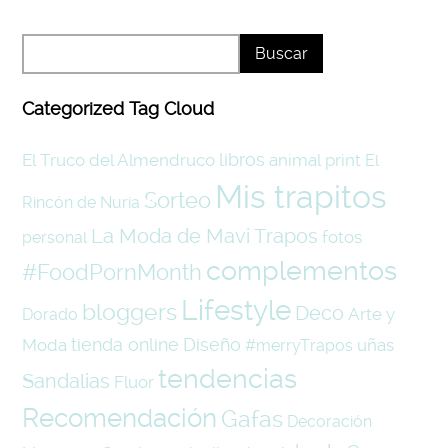
Categorized Tag Cloud
libros
El Truco del Almendruco
animal print
El
Mis trapitos
Sorteo
Rincón de Nuria
La Moda de Mavi Trapos
fotos
personal
complementos
#FoodPornMonth
Lifestyle
bloggers
Deco
Arte y
Dorado
tienda online
Diseño
Moda
uñas
#merryTrapos
tendencias
Sandalias
Fluor
Recomendación
Gafas
Decoración