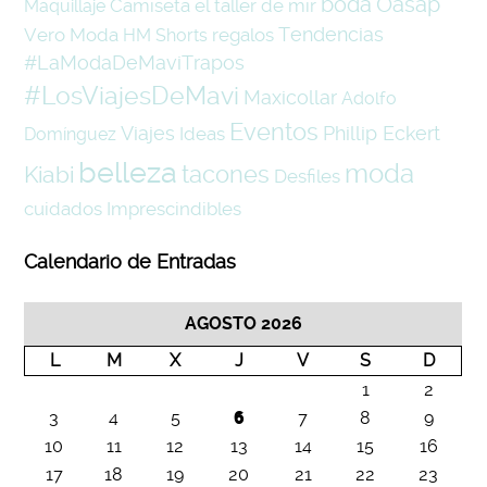
boda
Oasap
Camiseta
el taller de mir
Maquillaje
Tendencias
Vero Moda
regalos
HM
Shorts
#LaModaDeMaviTrapos
#LosViajesDeMavi
Maxicollar
Adolfo
Eventos
Viajes
Phillip Eckert
Ideas
Domínguez
belleza
moda
tacones
Kiabi
Desfiles
cuidados
Imprescindibles
Calendario de Entradas
AGOSTO 2026
L
M
X
J
V
S
D
1
2
3
4
5
6
7
8
9
10
11
12
13
14
15
16
17
18
19
20
21
22
23