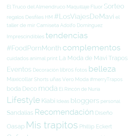
Sorteo
El Truco del Almendruco
Fluor
Maquillaje
#LosViajesDeMavi
regalos
Desfiles
el
HM
taller de mir
Camiseta
Adolfo Domínguez
tendencias
Imprescindibles
complementos
#FoodPornMonth
La Moda de Mavi Trapos
cuidados
animal print
belleza
Eventos
libros
fotos
Decoración
Maxicollar
uñas
Vero Moda
Shorts
#merryTrapos
moda
boda
Deco
El Rincón de Nuria
Lifestyle
bloggers
Kiabi
Ideas
personal
Recomendación
Sandalias
Diseño
Mis trapitos
Oasap
Phillip Eckert