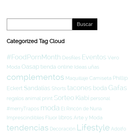
Categorized Tag Cloud
#FoodPornMonth
Eventos
Desfiles
Vero
Oasap
tienda online
Moda
Ideas
uñas
complementos
Phillip
Camiseta
Maquillaje
tacones
Gafas
boda
Sandalias
Eckert
Shorts
Sorteo
Kiabi
regalos
animal print
personal
moda
#merryTrapos
El Rincón de Nuria
libros
Imprescindibles
Fluor
Arte y Moda
tendencias
Lifestyle
Decoración
Adolfo