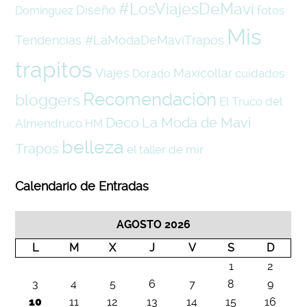
#LosViajesDeMavi
Diseño
fotos
Domínguez
Mis
Tendencias #LaModaDeMaviTrapos
trapitos
Viajes
Maxicollar
cuidados
Dorado
Recomendación
bloggers
El Truco del
La Moda de Mavi
Deco
Almendruco
HM
belleza
Trapos
el taller de mir
Calendario de Entradas
AGOSTO 2026
L
M
X
J
V
S
D
1
2
3
4
5
6
7
8
9
10
11
12
13
14
15
16