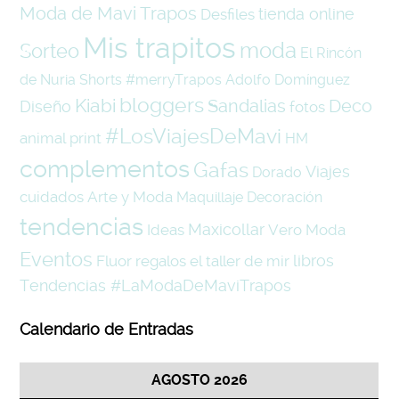
Moda de Mavi Trapos
tienda online
Desfiles
Mis trapitos
moda
Sorteo
El Rincón
de Nuria
Shorts
#merryTrapos
Adolfo Domínguez
bloggers
Kiabi
Sandalias
Deco
Diseño
fotos
#LosViajesDeMavi
animal print
HM
complementos
Gafas
Viajes
Dorado
cuidados
Arte y Moda
Maquillaje
Decoración
tendencias
Maxicollar
Ideas
Vero Moda
Eventos
libros
Fluor
regalos
el taller de mir
Tendencias #LaModaDeMaviTrapos
Calendario de Entradas
AGOSTO 2026