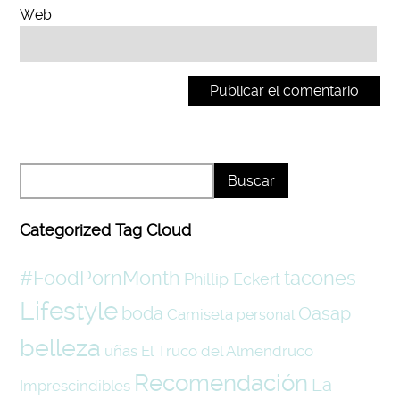
Web
Categorized Tag Cloud
#FoodPornMonth
tacones
Phillip Eckert
Lifestyle
boda
Oasap
Camiseta
personal
belleza
uñas
El Truco del Almendruco
Recomendación
La
Imprescindibles