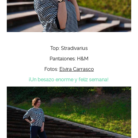
Top: Stradivarius
Pantalones: H&M
Fotos:
Elvira Carrasco
¡Un besazo enorme y feliz semana!