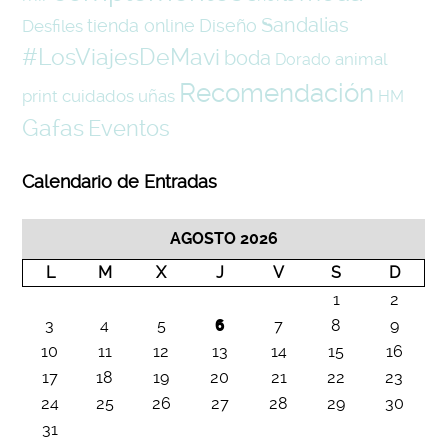
Sandalias
tienda online
Diseño
Desfiles
#LosViajesDeMavi
boda
animal
Dorado
Recomendación
print
cuidados
uñas
HM
Gafas
Eventos
Calendario de Entradas
AGOSTO 2026
L
M
X
J
V
S
D
1
2
3
4
5
6
7
8
9
10
11
12
13
14
15
16
17
18
19
20
21
22
23
24
25
26
27
28
29
30
31