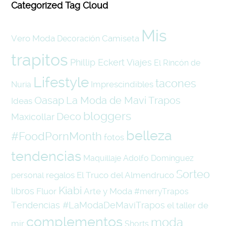
Categorized Tag Cloud
Mis
Vero Moda
Camiseta
Decoración
trapitos
Phillip Eckert
Viajes
El Rincón de
Lifestyle
tacones
Imprescindibles
Nuria
Oasap
La Moda de Mavi Trapos
Ideas
bloggers
Deco
Maxicollar
belleza
#FoodPornMonth
fotos
tendencias
Maquillaje
Adolfo Domínguez
Sorteo
regalos
El Truco del Almendruco
personal
Kiabi
libros
Fluor
Arte y Moda
#merryTrapos
Tendencias #LaModaDeMaviTrapos
el taller de
complementos
moda
mir
Shorts