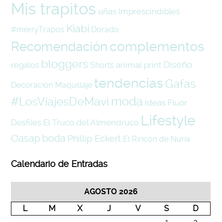
Mis trapitos
uñas
Imprescindibles
Kiabi
#merryTrapos
Dorado
complementos
Recomendación
bloggers
Diseño
regalos
animal print
Shorts
tendencias
Gafas
Decoración
Maquillaje
#LosViajesDeMavi
moda
Ideas
Fluor
Lifestyle
Desfiles
El Truco del Almendruco
Oasap
boda
Phillip Eckert
El Rincón de Nuria
Calendario de Entradas
AGOSTO 2026
L
M
X
J
V
S
D
1
2