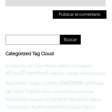
Categorized Tag Cloud
el taller de mir
Vero Moda
Adolfo Domínguez
#FoodPornMonth
tienda online
Camiseta
HM
belleza
Sorteo
La Moda
Sandalias
Viajes
de Mavi Trapos
Arte y Moda
fotos
personal
Eventos
tacones
Maxicollar
libros
cuidados
Deco
Tendencias #LaModaDeMaviTrapos