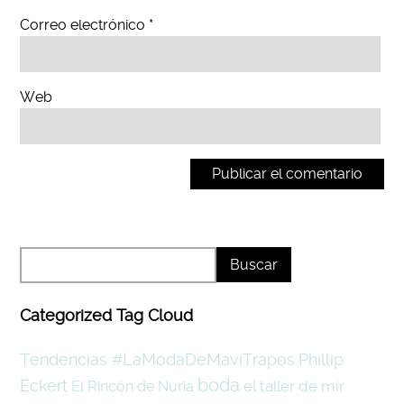
Correo electrónico
*
Web
Categorized Tag Cloud
Tendencias #LaModaDeMaviTrapos
Phillip
boda
Eckert
el taller de mir
El Rincón de Nuria