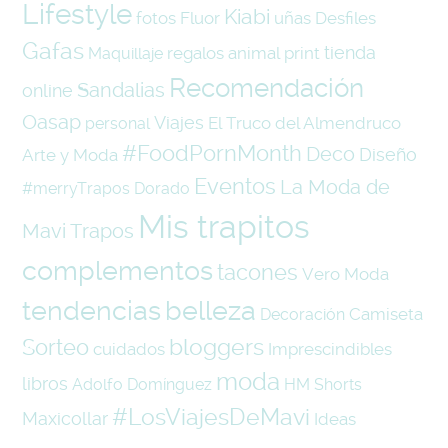
Lifestyle
Kiabi
fotos
Fluor
uñas
Desfiles
Gafas
tienda
regalos
animal print
Maquillaje
Recomendación
Sandalias
online
Oasap
Viajes
El Truco del Almendruco
personal
#FoodPornMonth
Deco
Diseño
Arte y Moda
Eventos
La Moda de
#merryTrapos
Dorado
Mis trapitos
Mavi Trapos
complementos
tacones
Vero Moda
tendencias
belleza
Camiseta
Decoración
bloggers
Sorteo
cuidados
Imprescindibles
moda
libros
Adolfo Domínguez
HM
Shorts
#LosViajesDeMavi
Maxicollar
Ideas