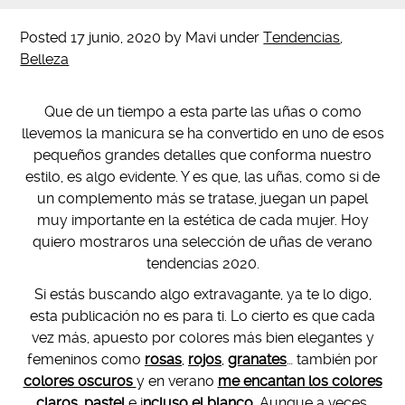
Posted
17 junio, 2020
by
Mavi
under
Tendencias
,
Belleza
Que de un tiempo a esta parte las uñas o como
llevemos la manicura se ha convertido en uno de esos
pequeños grandes detalles que conforma nuestro
estilo, es algo evidente. Y es que, las uñas, como si de
un complemento más se tratase, juegan un papel
muy importante en la estética de cada mujer. Hoy
quiero mostraros una selección de uñas de verano
tendencias 2020.
Si estás buscando algo extravagante, ya te lo digo,
esta publicación no es para ti. Lo cierto es que cada
vez más, apuesto por colores más bien elegantes y
femeninos como
rosas
,
rojos
,
granates
… también por
colores oscuros
y en verano
me encantan los colores
claros
,
pastel
e i
ncluso el blanco.
Aunque a veces,