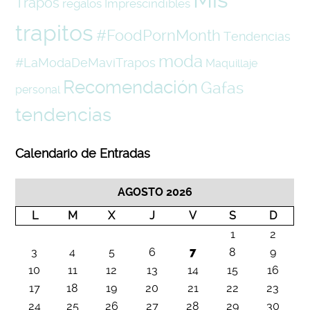
Trapos
regalos
Imprescindibles
trapitos
#FoodPornMonth
Tendencias
moda
#LaModaDeMaviTrapos
Maquillaje
Recomendación
Gafas
personal
tendencias
Calendario de Entradas
AGOSTO 2026
L
M
X
J
V
S
D
1
2
3
4
5
6
7
8
9
10
11
12
13
14
15
16
17
18
19
20
21
22
23
24
25
26
27
28
29
30