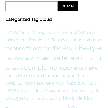
Categorized Tag Cloud
Sorteo
Deco
Arte y Moda
el
Adolfo Domínguez
Sandalias
taller de mir
Fluor
cuidados
Dorado
HM
Lifestyle
#LosViajesDeMavi
tacones
belleza
Phillip Eckert
uñas
Desfiles
Decoración
complementos
tienda online
Camiseta
Diseño
libros
Vero Moda
animal print
fotos
Shorts
Eventos
Kiabi
boda
El Truco del Almendruco
Oasap
Viajes
Maxicollar
Ideas
El Rincón de Nuria
bloggers
La Moda de Mavi
#merryTrapos
Mis