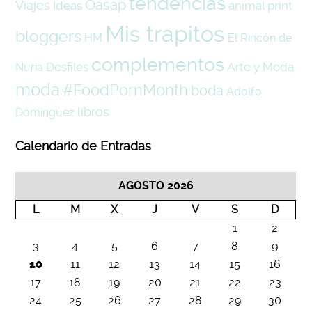
tendencias
Oasap
Viajes
Ideas
animal print
Mis trapitos
bloggers
HM
El Rincón de
complementos
Desfiles
Arte y Moda
Nuria
moda
#FoodPornMonth
boda
Adolfo
libros
Domínguez
Calendario de Entradas
AGOSTO 2026
L
M
X
J
V
S
D
1
2
3
4
5
6
7
8
9
10
11
12
13
14
15
16
17
18
19
20
21
22
23
24
25
26
27
28
29
30