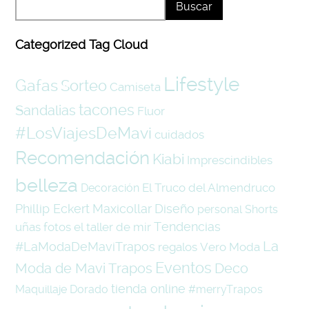
Categorized Tag Cloud
Lifestyle
Gafas
Sorteo
Camiseta
tacones
Sandalias
Fluor
#LosViajesDeMavi
cuidados
Recomendación
Kiabi
Imprescindibles
belleza
El Truco del Almendruco
Decoración
Phillip Eckert
Maxicollar
Diseño
personal
Shorts
Tendencias
uñas
fotos
el taller de mir
La
#LaModaDeMaviTrapos
regalos
Vero Moda
Eventos
Moda de Mavi Trapos
Deco
tienda online
Maquillaje
Dorado
#merryTrapos