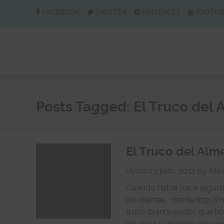
FACEBOOK
TWITTER
PINTEREST
YOUTU
Posts Tagged:
El Truco del
El Truco del Alm
Posted
1 julio, 2012
by
Mav
Cuando hablé hace alguna
los dientes, desde http://
truco blanqueador que hoy
de agua y un poco de cane