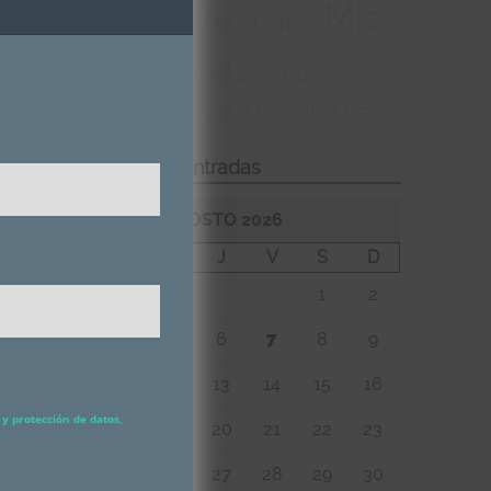
Mis
tendencias
Gafas
Fluor
trapitos
moda
cuidados
Deco
Maxicollar
Imprescindibles
Shorts
Calendario de Entradas
»
AGOSTO 2026
L
M
X
J
V
S
D
1
2
3
4
5
6
7
8
9
10
11
12
13
14
15
16
y protección de datos,
17
18
19
20
21
22
23
24
25
26
27
28
29
30