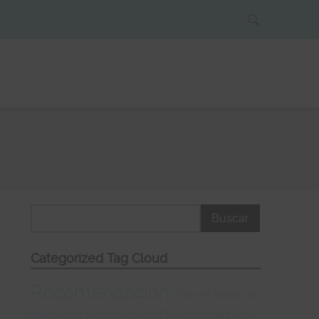
Categorized Tag Cloud
Recomendación
uñas
el taller de
mir
regalos
Decoración
El Rincón de Nuria