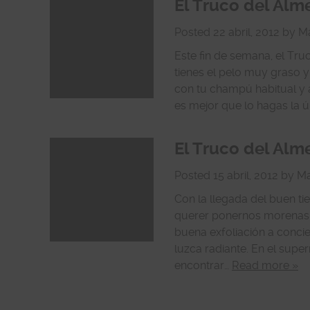
El Truco del Alm
Posted
22 abril, 2012
by
Ma
Este fin de semana, el Tru
tienes el pelo muy graso y
con tu champú habitual y a
es mejor que lo hagas la ú
El Truco del Alme
Posted
15 abril, 2012
by
Ma
Con la llegada del buen t
querer ponernos morenas….
buena exfoliación a concie
luzca radiante. En el sup
encontrar…
Read more »