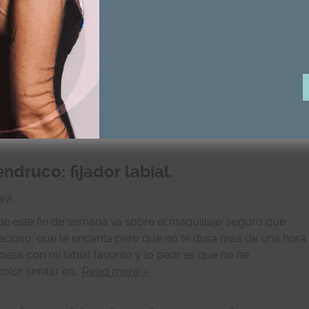
endruco: gomina casera.
avi
ra despistadas y momentos de apuro. Antiguamente o no
 para lavarse la cabeza yo nunca lo he utilizado aunque es
llevan este ingrediente, pero no, por ahí no van los tiros. E
 yo he utilizado más de una vez,…
Read more »
ndruco: fijador labial.
vi
e este fin de semana va sobre el maquillaje: seguro que
recioso, que te encanta pero que no te dura más de una hora
asa con mi labial favorito y lo peor es que no he
olor similar en…
Read more »