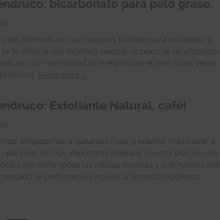
endruco: bicarbonato para pelo graso.
vi
co del Almendruco que traigo es también para el cabello: si
 se te ensucia con facilidad, mezcla un poco de bicarbonato
plícalo con normalidad (si te enjabonas el pelo varias veces,
ltima vez)…
Read more »
ndruco: Exfoliante Natural, café!
vi
iempo, empezamos a quitarnos ropa, a enseñar más carne, a
 para ello es muy importante preparar nuestra piel con una
ncia para retirar todas las células muertas y que nuestra piel
ermercado, la perfumería o incluso la farmacia podemos