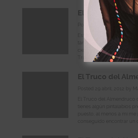
El Truco del Alm
Posted
6 mayo, 2012
by
M
Este truco viene bien pa
tanto, utilizaban el huevo
cierto que muchos champús 
Truco del Almendruco que
El Truco del Alme
Posted
29 abril, 2012
by
Ma
El Truco del Almendruco d
tienes algún pintalabios p
puesto, al menos a mi me p
conseguido encontrar un c