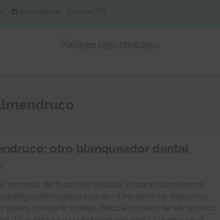
BE
INSTAGRAM
CONTACTO
 Almendruco
endruco: otro blanqueador dental
i
s semanas del truco que utilizaba yo para blanquearme
mapetitgoretti.blogspot.com.es/ (Gracias!!!) me dejaron su
 quiero compartir contigo. Mezcla un poco de sal, un poco
la. Te quedara una substancia tipo pasta, la pones en el