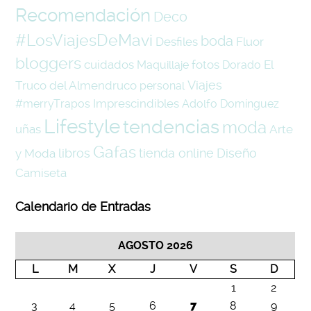
Recomendación
Deco
#LosViajesDeMavi
boda
Desfiles
Fluor
bloggers
cuidados
fotos
El
Maquillaje
Dorado
Viajes
Truco del Almendruco
personal
Imprescindibles
#merryTrapos
Adolfo Domínguez
Lifestyle
tendencias
moda
uñas
Arte
Gafas
libros
tienda online
Diseño
y Moda
Camiseta
Calendario de Entradas
AGOSTO 2026
L
M
X
J
V
S
D
1
2
3
4
5
6
7
8
9