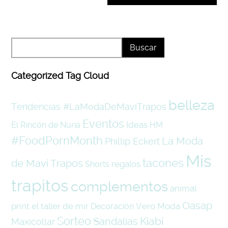
Categorized Tag Cloud
belleza
Tendencias #LaModaDeMaviTrapos
Eventos
Ideas
El Rincón de Nuria
HM
#FoodPornMonth
La Moda
Phillip Eckert
Mis
tacones
de Mavi Trapos
regalos
Shorts
trapitos
complementos
animal
Oasap
print
el taller de mir
Vero Moda
Decoración
Sorteo
Kiabi
Sandalias
Maxicollar