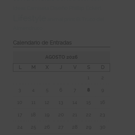
Diseño
Phillip Eckert
Ideas
Camiseta
Lifestyle
animal print
El Truco del
Almendruco
Calendario de Entradas
AGOSTO 2026
L
M
X
J
V
S
D
1
2
3
4
5
6
7
8
9
10
11
12
13
14
15
16
17
18
19
20
21
22
23
24
25
26
27
28
29
30