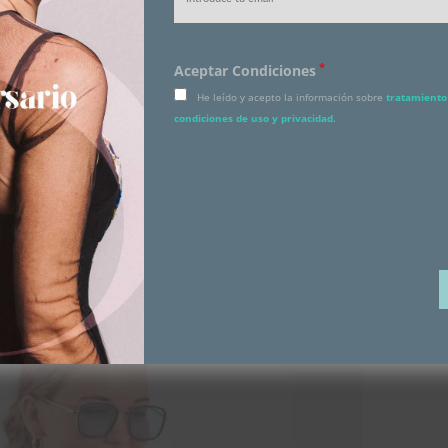
*
Aceptar Condiciones
He leído y acepto la información sobre
tratamiento 
condiciones de uso y privacidad
.
 los botones en dorado
izada,
con un corte más clásico y detalle de perlas en
 puro estilo Chanel. Si te gusta, aprovecha el descuento
día 30 de Septiembre.