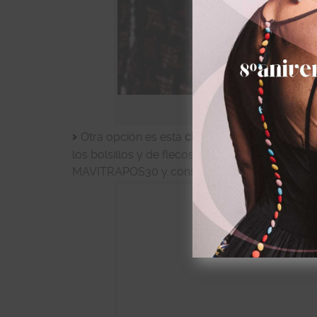
Me encantan
Otra opción es esta
chaqueta de tweed metal
los bolsillos y de flecos en las mangas. Al más
MAVITRAPOS30 y consíguela por 38€ hasta el 