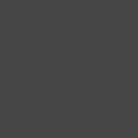
belleza
online
Maxicollar
El Rincón
Mis trapitos
Desfiles
de Nuria
a
La Moda de Mavi Trapos
fotos
HM
Deco
Tendencias
Fluor
#LaModaDeMaviTrapos
personal
tacones
libros
cuidados
uñas
Dorado
Viajes
regalos
Adolfo Domínguez
Shorts
Eventos
bloggers
Sandalias
complementos
Arte y Moda
#FoodPornMonth
Maquillaje
,
#LosViajesDeMavi
Gafas
Oasap
Vero Moda
#merryTrapos
moda
Imprescindibles
tendencias
Sorteo
Decoración