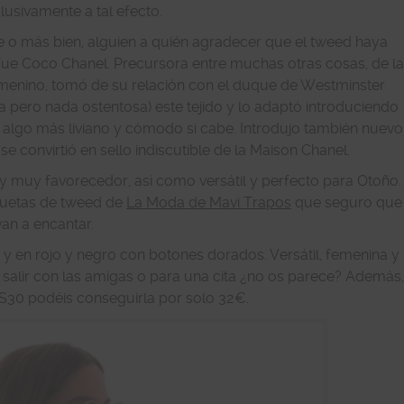
lusivamente a tal efecto.
e o más bien, alguien a quién agradecer que el tweed haya
fue Coco Chanel. Precursora entre muchas otras cosas, de l
emenino, tomó de su relación con el duque de Westminster
a pero nada ostentosa) este tejido y lo adaptó introduciendo
do algo más liviano y cómodo si cabe. Introdujo también nuevo
 convirtió en sello indiscutible de la Maison Chanel.
y muy favorecedor, así como versátil y perfecto para Otoño.
quetas de tweed de
La Moda de Mavi Trapos
que seguro que
van a encantar.
y en rojo y negro con botones dorados. Versátil, femenina y
a salir con las amigas o para una cita ¿no os parece? Además
30 podéis conseguirla por solo 32€.