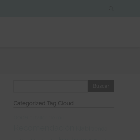
Categorized Tag Cloud
boda
el taller de mir
Recomendación
Kiabi
tienda