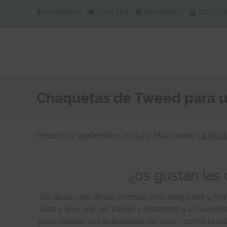
FACEBOOK
TWITTER
PINTEREST
YOUTU
Chaquetas de Tweed para un
Posted
23 septiembre, 2019
by
Mavi
under
La Moda
¿os gustan las
Sin duda, una de las prendas más elegantes y feme
lana y que, por ser cálido y resistente a la humedad
para realizar sus actividades de “ocio” como la c