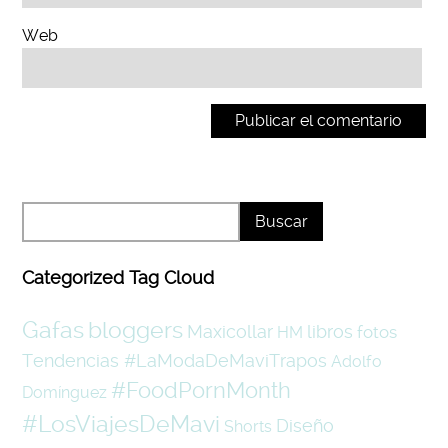
Web
Categorized Tag Cloud
Gafas
bloggers
Maxicollar
libros
fotos
HM
Tendencias #LaModaDeMaviTrapos
Adolfo
#FoodPornMonth
Domínguez
#LosViajesDeMavi
Diseño
Shorts