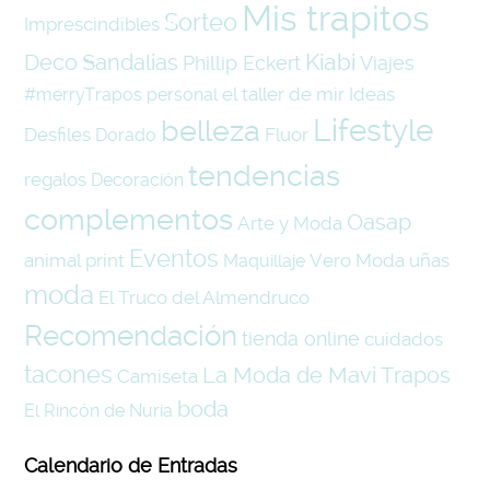
Mis trapitos
Sorteo
Imprescindibles
Kiabi
Deco
Sandalias
Phillip Eckert
Viajes
el taller de mir
Ideas
#merryTrapos
personal
belleza
Lifestyle
Desfiles
Fluor
Dorado
tendencias
regalos
Decoración
complementos
Oasap
Arte y Moda
Eventos
animal print
Vero Moda
uñas
Maquillaje
moda
El Truco del Almendruco
Recomendación
tienda online
cuidados
tacones
La Moda de Mavi Trapos
Camiseta
boda
El Rincón de Nuria
Calendario de Entradas