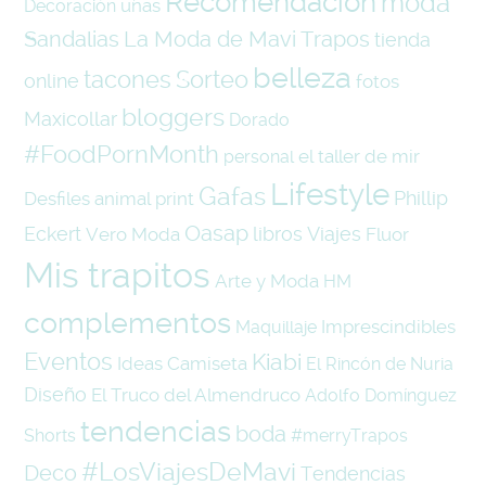
Recomendación
moda
uñas
Decoración
La Moda de Mavi Trapos
Sandalias
tienda
belleza
tacones
Sorteo
online
fotos
bloggers
Maxicollar
Dorado
#FoodPornMonth
el taller de mir
personal
Lifestyle
Gafas
Phillip
Desfiles
animal print
Oasap
Eckert
libros
Viajes
Vero Moda
Fluor
Mis trapitos
Arte y Moda
HM
complementos
Imprescindibles
Maquillaje
Eventos
Kiabi
Ideas
Camiseta
El Rincón de Nuria
Diseño
El Truco del Almendruco
Adolfo Domínguez
tendencias
boda
Shorts
#merryTrapos
#LosViajesDeMavi
Deco
Tendencias