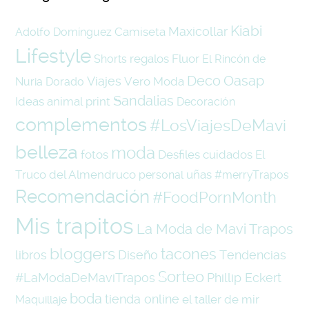
Kiabi
Maxicollar
Camiseta
Adolfo Domínguez
Lifestyle
regalos
Fluor
Shorts
El Rincón de
Oasap
Deco
Viajes
Vero Moda
Nuria
Dorado
Sandalias
Ideas
animal print
Decoración
complementos
#LosViajesDeMavi
belleza
moda
fotos
Desfiles
cuidados
El
Truco del Almendruco
uñas
personal
#merryTrapos
Recomendación
#FoodPornMonth
Mis trapitos
La Moda de Mavi Trapos
bloggers
tacones
libros
Diseño
Tendencias
Sorteo
#LaModaDeMaviTrapos
Phillip Eckert
boda
tienda online
el taller de mir
Maquillaje