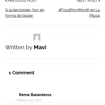
PREVIOUS POST
NEXT POST
Sí al terciopelo, hoy en
#FoodPornMonth en La
forma de blazer.
Pitusa
Written by
Mavi
1
Comment
Reme Ballesteros
febrero 1st, 2017