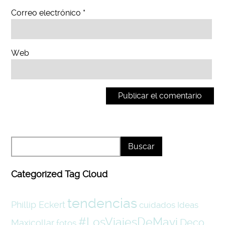
Correo electrónico
*
Web
Categorized Tag Cloud
tendencias
Phillip Eckert
cuidados
Ideas
#LosViajesDeMavi
Deco
Maxicollar
fotos