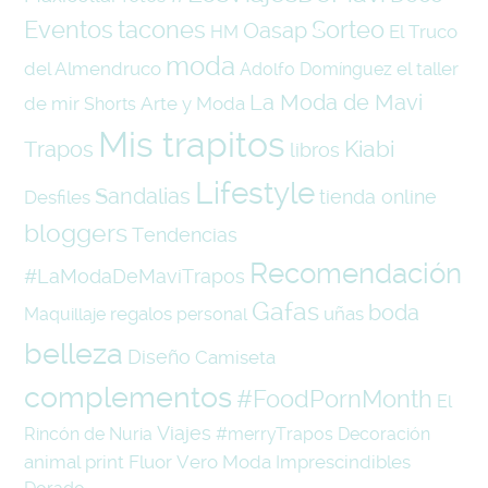
Eventos
tacones
Sorteo
Oasap
El Truco
HM
moda
del Almendruco
el taller
Adolfo Domínguez
La Moda de Mavi
de mir
Arte y Moda
Shorts
Mis trapitos
Kiabi
Trapos
libros
Lifestyle
Sandalias
tienda online
Desfiles
bloggers
Tendencias
Recomendación
#LaModaDeMaviTrapos
Gafas
boda
regalos
uñas
Maquillaje
personal
belleza
Diseño
Camiseta
complementos
#FoodPornMonth
El
Viajes
Rincón de Nuria
#merryTrapos
Decoración
animal print
Fluor
Vero Moda
Imprescindibles