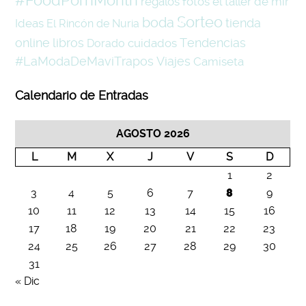
#FoodPornMonth
regalos
fotos
el taller de mir
Sorteo
boda
tienda
Ideas
El Rincón de Nuria
online
libros
Tendencias
cuidados
Dorado
#LaModaDeMaviTrapos
Viajes
Camiseta
Calendario de Entradas
AGOSTO 2026
L
M
X
J
V
S
D
1
2
3
4
5
6
7
8
9
10
11
12
13
14
15
16
17
18
19
20
21
22
23
24
25
26
27
28
29
30
31
« Dic