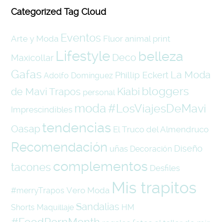
Categorized Tag Cloud
Eventos
Arte y Moda
Fluor
animal print
Lifestyle
belleza
Deco
Maxicollar
Gafas
La Moda
Phillip Eckert
Adolfo Domínguez
bloggers
Kiabi
de Mavi Trapos
personal
moda
#LosViajesDeMavi
Imprescindibles
tendencias
Oasap
El Truco del Almendruco
Recomendación
Diseño
uñas
Decoración
complementos
tacones
Desfiles
Mis trapitos
Vero Moda
#merryTrapos
Sandalias
Shorts
Maquillaje
HM