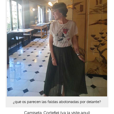
¿qué os parecen las faldas abotonadas por delante?
Camiseta: Cortefiel (ya la viste
aquí
)