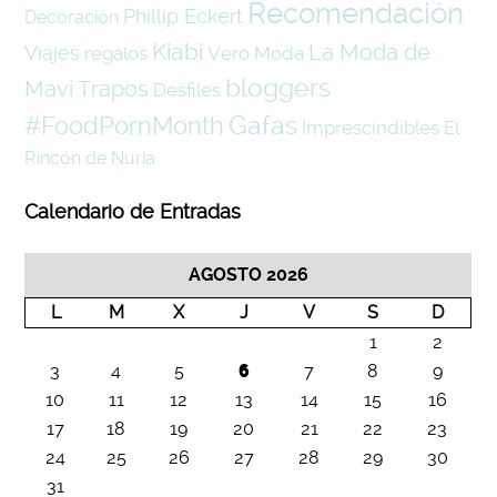
Recomendación
Phillip Eckert
Decoración
Kiabi
La Moda de
Viajes
regalos
Vero Moda
bloggers
Mavi Trapos
Desfiles
#FoodPornMonth
Gafas
Imprescindibles
El
Rincón de Nuria
Calendario de Entradas
AGOSTO 2026
L
M
X
J
V
S
D
1
2
3
4
5
6
7
8
9
10
11
12
13
14
15
16
17
18
19
20
21
22
23
24
25
26
27
28
29
30
31