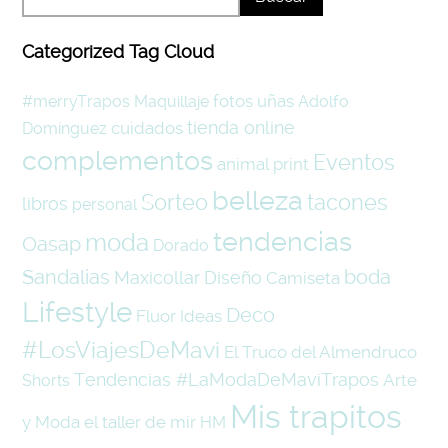
Categorized Tag Cloud
fotos
uñas
#merryTrapos
Maquillaje
Adolfo
tienda online
cuidados
Domínguez
complementos
Eventos
animal print
belleza
tacones
Sorteo
libros
personal
tendencias
moda
Oasap
Dorado
boda
Sandalias
Maxicollar
Diseño
Camiseta
Lifestyle
Deco
Fluor
Ideas
#LosViajesDeMavi
El Truco del Almendruco
Tendencias #LaModaDeMaviTrapos
Arte
Shorts
Mis trapitos
y Moda
el taller de mir
HM