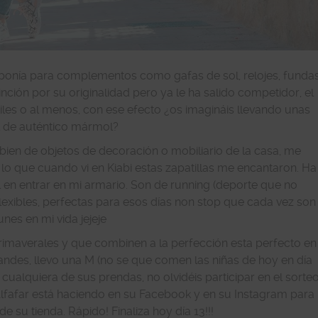
imponía para complementos como gafas de sol, relojes, funda
nción por su originalidad pero ya le ha salido competidor, el
les o al menos, con ese efecto ¿os imagináis llevando unas
l de auténtico mármol?
 bien de objetos de decoración o mobiliario de la casa, me
 lo que cuando vi en Kiabi estas zapatillas me encantaron. Ha
n entrar en mi armario. Son de running (deporte que no
lexibles, perfectas para esos días non stop que cada vez son
es en mi vida jejeje
rimaverales y que combinen a la perfección esta perfecto en
andes, llevo una M (no se que comen las niñas de hoy en día
 o cualquiera de sus prendas, no olvidéis participar en el sorte
lfafar está haciendo en su Facebook y en su Instagram para
 su tienda. Rápido! Finaliza hoy día 13!!!