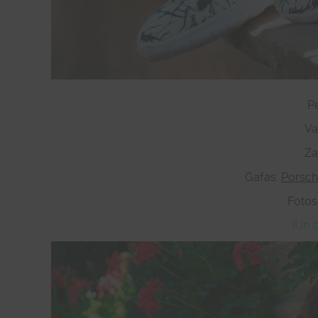
Pe
Va
Za
Gafas:
Porsch
Fotos
¡Un 