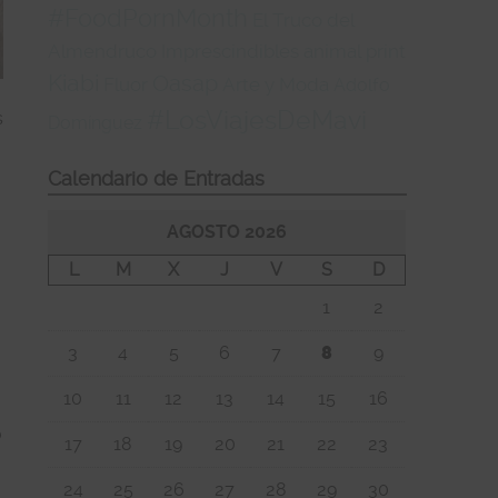
#FoodPornMonth
El Truco del
Almendruco
Imprescindibles
animal print
Kiabi
Oasap
Fluor
Arte y Moda
Adolfo
#LosViajesDeMavi
s
Domínguez
Calendario de Entradas
AGOSTO 2026
L
M
X
J
V
S
D
1
2
3
4
5
6
7
8
9
10
11
12
13
14
15
16
o
17
18
19
20
21
22
23
24
25
26
27
28
29
30