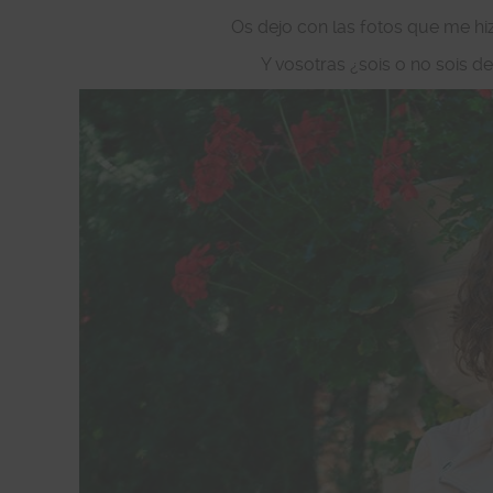
Os dejo con las fotos que me hizo
Y vosotras ¿sois o no sois de