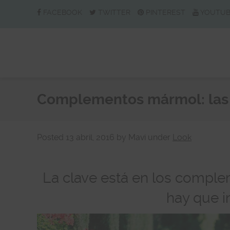
FACEBOOK
TWITTER
PINTEREST
YOUTU
Complementos mármol: las z
Posted
13 abril, 2016
by
Mavi
under
Look
La clave está en los comple
hay que in