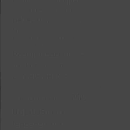
Eventos
bloggers
Diseño
Maxicollar
regalos
#merryTrapos
belleza
tienda online
uñas
Dorado
Sandalias
Tendencias
#LaModaDeMaviTrapos
personal
Camiseta
Maquillaje
Recomendación
cuidados
moda
Phillip Eckert
libros
complementos
fotos
Ideas
boda
La
Deco
Desfiles
el taller de mir
Mis
Moda de Mavi Trapos
trapitos
tacones
Vero Moda
tendencias
HM