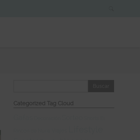
Categorized Tag Cloud
Gafas
Sorteo
Decoración
Shorts
El
Lifestyle
Viajes
Rincón de Nuria