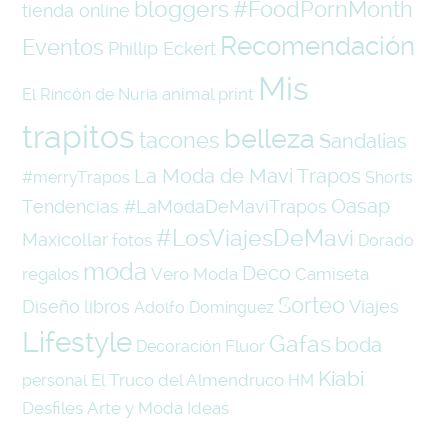
bloggers
#FoodPornMonth
tienda online
Recomendación
Eventos
Phillip Eckert
Mis
animal print
El Rincón de Nuria
trapitos
belleza
tacones
Sandalias
La Moda de Mavi Trapos
#merryTrapos
Shorts
Oasap
Tendencias #LaModaDeMaviTrapos
#LosViajesDeMavi
Maxicollar
fotos
Dorado
moda
Deco
regalos
Vero Moda
Camiseta
Sorteo
Diseño
libros
Viajes
Adolfo Domínguez
Lifestyle
Gafas
boda
Fluor
Decoración
Kiabi
El Truco del Almendruco
personal
HM
Desfiles
Arte y Moda
Ideas