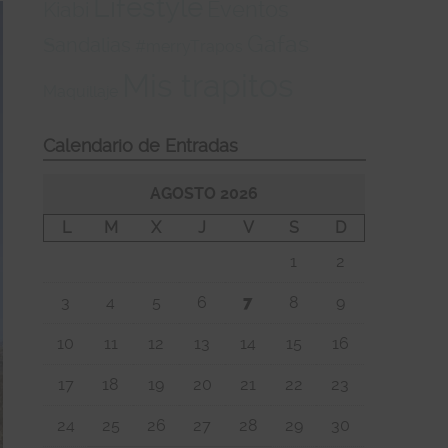
Lifestyle
Eventos
Kiabi
Gafas
Sandalias
#merryTrapos
Mis trapitos
Maquillaje
Calendario de Entradas
AGOSTO 2026
L
M
X
J
V
S
D
1
2
3
4
5
6
7
8
9
10
11
12
13
14
15
16
17
18
19
20
21
22
23
24
25
26
27
28
29
30