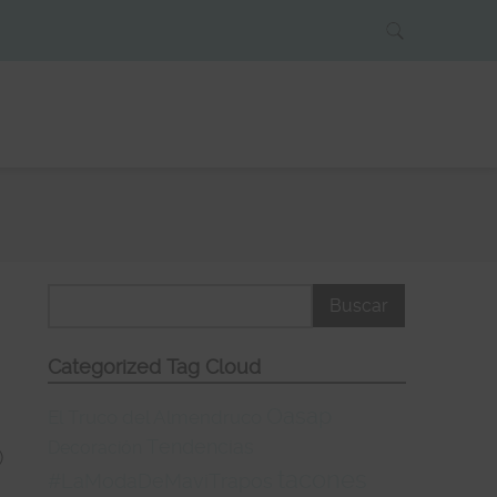
Categorized Tag Cloud
Oasap
El Truco del Almendruco
Tendencias
Decoración
)
tacones
#LaModaDeMaviTrapos