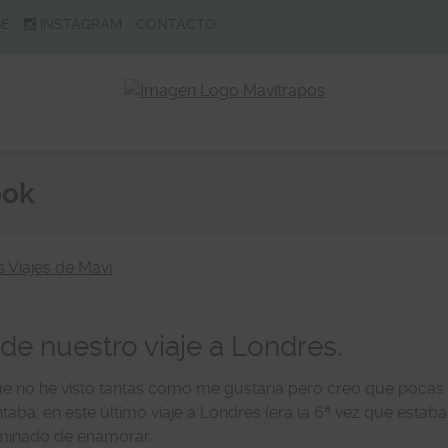
BE
INSTAGRAM
CONTACTO
ook
s Viajes de Mavi
de nuestro viaje a Londres.
que no he visto tantas como me gustaría pero creo que pocas
aba, en este último viaje a Londres (era la 6ª vez que estaba
minado de enamorar.