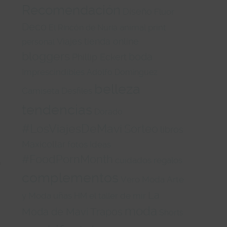
Recomendación
Diseño
Fluor
Deco
animal print
El Rincón de Nuria
Viajes
tienda online
personal
bloggers
boda
Phillip Eckert
Imprescindibles
Adolfo Domínguez
belleza
Camiseta
Desfiles
tendencias
Dorado
s
#LosViajesDeMavi
Sorteo
libros
Maxicollar
fotos
Ideas
#FoodPornMonth
cuidados
regalos
n
complementos
Vero Moda
Arte
La
y Moda
uñas
el taller de mir
HM
moda
Moda de Mavi Trapos
Shorts