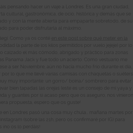
áis pensando hacer un viaje a Londres. Es una gran ciudad,
 cultural, gastronómica, de ocio, histórica y demás que se
rado y con la mente abierta para empaparte sobretodo, de su
ado para poder disfrutarla al máximo.
legí. Como ya os conté
en este post sobre qué meter en la
modidad (a parte de los kilos permitidos por vuelo jejeje) por lo
co calzado el más cómodo, abrigado y práctico para zonas
tas Panama Jack y fue todo un acierto. Como vestuario me
se a ser Noviembre, aún no hacía mucho frío durante el día,
por lo que me llevé varias camisas con chaquetas o suéter
, muy muy importante: un gorro/ boina/ sombrero para evitar
evar bien tapadas las orejas (este es un consejo de mi yaya y
da y guantes por si acaso pero que os aseguro, nos viniero
mera propuesta, espero que os guste!
 que en Londres pasó una cosa muy chula… mañana martes por
nstagram (sobre las 21h, pero os confirmaré por IG) para
 ¡no os lo perdáis!