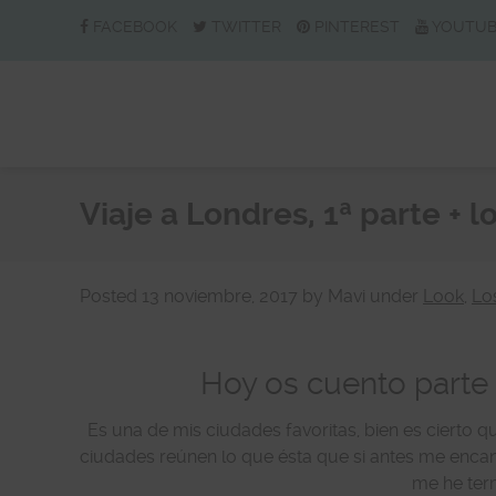
FACEBOOK
TWITTER
PINTEREST
YOUTU
Viaje a Londres, 1ª parte + l
Posted
13 noviembre, 2017
by
Mavi
under
Look
,
Lo
Hoy os cuento parte 
Es una de mis ciudades favoritas, bien es cierto 
ciudades reúnen lo que ésta que si antes me encant
me he ter