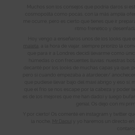
Muchos son los consejos que podría daros si est
cosmopolita como pocas, con la más amplia oferta
me ocurre, pero es cierto que tienes que ir prepa
ritmo frenético y desenfad
Hoy vengo a enseñaros unos de los looks que e
maleta
, a la hora de viajar, siempre priorizo la co
que para ir a Londres decidí llevarme como úni
húmedas o con frecuentes lluvias: nuestras bo
decanté por los looks de muchas capas ya que, pe
pero sí cuando empezaba a atardecer/ anochecer 
que pudiese llevar bajo del maxi abrigo y eso sí
que el frío se nos escape por la cabeza y poder ll
es de los mejores que me han dado) y luego bufan
genial. Os dejo con mi pri
Y por cierto! Os comenté en instagram y twitter
la noche,
Mr.Daqui
y yo haremos un directo en i
contaros