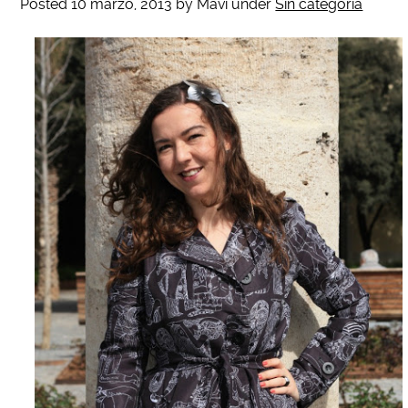
Posted
10 marzo, 2013
by
Mavi
under
Sin categoría