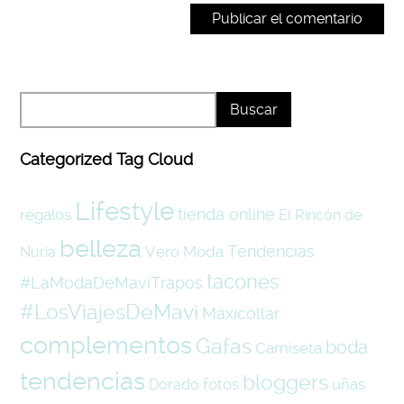
Categorized Tag Cloud
Lifestyle
tienda online
regalos
El Rincón de
belleza
Tendencias
Vero Moda
Nuria
tacones
#LaModaDeMaviTrapos
#LosViajesDeMavi
Maxicollar
complementos
Gafas
boda
Camiseta
tendencias
bloggers
fotos
uñas
Dorado