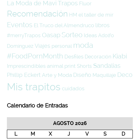
La Moda de Mavi Trapos
Fluor
Recomendación
el taller de mir
HM
Eventos
libros
El Truco del Almendruco
Sorteo
Oasap
Ideas
#merryTrapos
Adolfo
moda
Viajes
Domínguez
personal
#FoodPornMonth
Kiabi
Desfiles
Decoración
Sandalias
Imprescindibles
animal print
Shorts
Deco
Phillip Eckert
Diseño
Arte y Moda
Maquillaje
Mis trapitos
cuidados
Calendario de Entradas
AGOSTO 2026
L
M
X
J
V
S
D