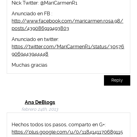
Nick Twitter: @MariCarmenR1
Anunciado en FB :
http://www.facebook.com/maricarmen.rosa.98/
posts/439086919493803
Anunciado en twitter:
https://twitter.com/MariCarmenR1/status/30576
9069443944448
Muchas gracias
Reply
Ana DeBlogs
febrero 24th, 2013
Hechos todos los pasos, comparto en G+:
https://plus.google.com/u/0/1184141170689115