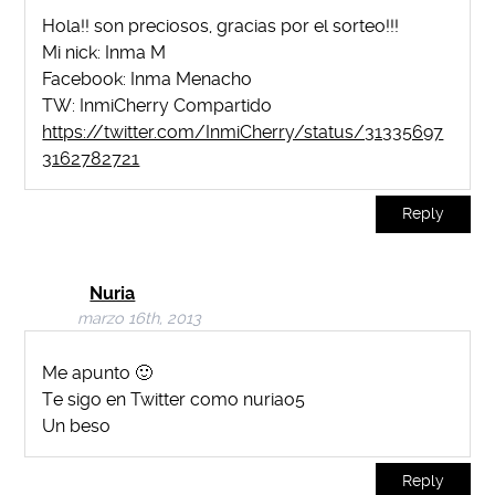
Hola!! son preciosos, gracias por el sorteo!!!
Mi nick: Inma M
Facebook: Inma Menacho
TW: InmiCherry Compartido
https://twitter.com/InmiCherry/status/31335697
3162782721
Reply
Nuria
marzo 16th, 2013
Me apunto 🙂
Te sigo en Twitter como nuriao5
Un beso
Reply