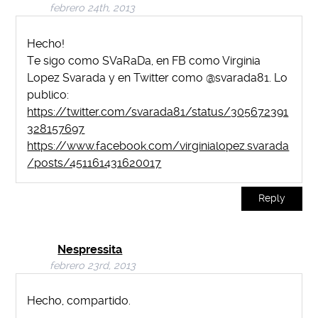
febrero 24th, 2013
Hecho!
Te sigo como SVaRaDa, en FB como Virginia
Lopez Svarada y en Twitter como @svarada81. Lo
publico:
https://twitter.com/svarada81/status/305672391
328157697
https://www.facebook.com/virginialopez.svarada
/posts/451161431620017
Reply
Nespressita
febrero 23rd, 2013
Hecho, compartido.