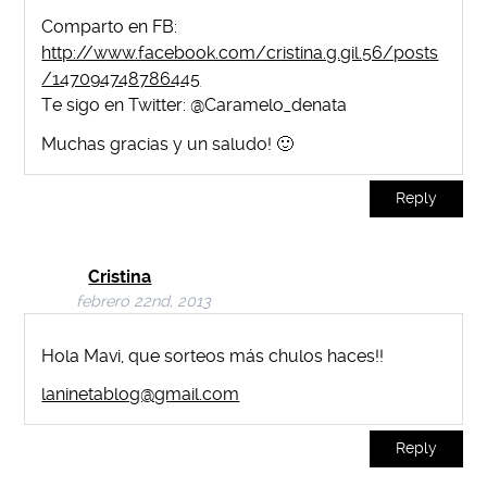
Comparto en FB:
http://www.facebook.com/cristina.g.gil.56/posts
/147094748786445
Te sigo en Twitter: @Caramelo_denata
Muchas gracias y un saludo! 🙂
Reply
Cristina
febrero 22nd, 2013
Hola Mavi, que sorteos más chulos haces!!
laninetablog@gmail.com
Reply