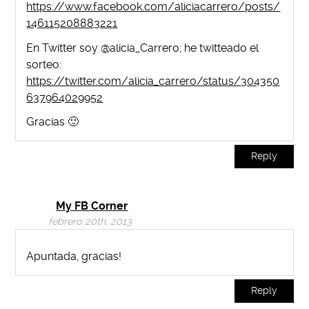
https://www.facebook.com/aliciacarrero/posts/
146115208883221
En Twitter soy @alicia_Carrero; he twitteado el
sorteo:
https://twitter.com/alicia_carrero/status/304350
637964029952
Gracias 🙂
Reply
My FB Corner
febrero 20th, 2013
Apuntada, gracias!
Reply