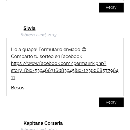
Reply
Silvia
febrero 22nd, 2013
Hola guapa! Formulario enviado 😉
Comparto tu sorteo en facebook:
https://www.facebook.com/permalink.php?
story_fbid=539466316083945&id=1230068577964
11
Besos!
Reply
Kapitana Corsaria
febrero 22nd, 2013