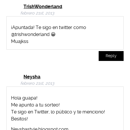
TrishWonderland
febrero 21st, 2013
¡Apuntada! Te sigo en twitter como
@trishwonderland 😀
Muajkss
Reply
Neysha
febrero 21st, 2013
Hola guapa!
Me apunto a tu sorteo!
Te sigo en Twitter, lo público y te menciono!
Besitos!
Neyshastyle.blogspot.com