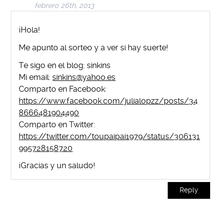
febrero 26th, 2013
¡Hola!
Me apunto al sorteo y a ver si hay suerte!
Te sigo en el blog: sinkins
Mi email:
sinkins@yahoo.es
Comparto en Facebook:
https://www.facebook.com/julialopzz/posts/34
8666481904490
Comparto en Twitter:
https://twitter.com/toupaipai1979/status/306131
995728158720
¡Gracias y un saludo!
Reply