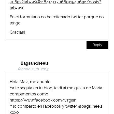
40692?tab=wX#118414117068911540692/posts?
tab=wX
En el formulario no he rellenado twitter porque no
tengo.
Gracias!
Reply
Bagsandheels
febrero 24th, 2013
Hola Mavi, me apunto
Ya te seguia en tu blog, le di al me gusta de Maria
complmentos como
https://www.facebook.com/virgisn
Y lo comparto en facebook y twitter @bags_heels
xoxo