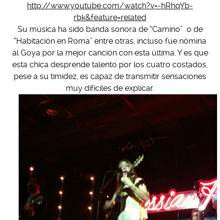
http://www.youtube.com/watch?v=-hRhqYb-
rbk&feature=related
Su música ha sido banda sonora de “Camino” o de
“Habitación en Roma” entre otras, incluso fue nómina
al Goya por la mejor canción con esta última. Y es que
esta chica desprende talento por los cuatro costados,
pese a su timidez, es capaz de transmitir sensaciones
muy difíciles de explicar.