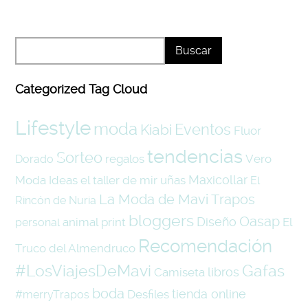
Categorized Tag Cloud
Lifestyle
moda
Eventos
Kiabi
Fluor
tendencias
Sorteo
regalos
Vero
Dorado
Maxicollar
Moda
Ideas
el taller de mir
uñas
El
La Moda de Mavi Trapos
Rincón de Nuria
bloggers
Oasap
Diseño
animal print
El
personal
Recomendación
Truco del Almendruco
#LosViajesDeMavi
Gafas
libros
Camiseta
boda
tienda online
Desfiles
#merryTrapos