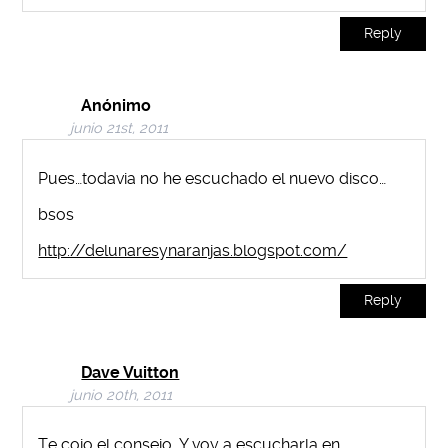
Reply
Anónimo
junio 21st, 2011
Pues…todavia no he escuchado el nuevo disco…
bsos
http://delunaresynaranjas.blogspot.com/
Reply
Dave Vuitton
junio 20th, 2011
Te cojo el consejo…Y voy a escucharla en