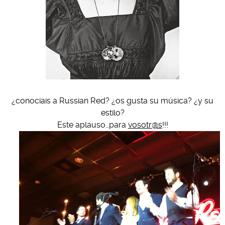
¿conociais a Russian Red? ¿os gusta su música? ¿y su
estilo?
Este aplauso…para
vosotr@s
!!!