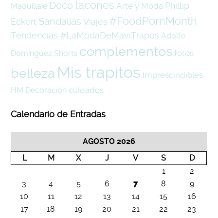
tacones
Deco
Phillip
Arte y Moda
Maquillaje
#FoodPornMonth
Sandalias
Eckert
Viajes
Tendencias #LaModaDeMaviTrapos
Adolfo
complementos
fotos
Domínguez
Shorts
Mis trapitos
belleza
Imprescindibles
cuidados
HM
Decoración
Calendario de Entradas
AGOSTO 2026
L
M
X
J
V
S
D
1
2
3
4
5
6
7
8
9
10
11
12
13
14
15
16
17
18
19
20
21
22
23