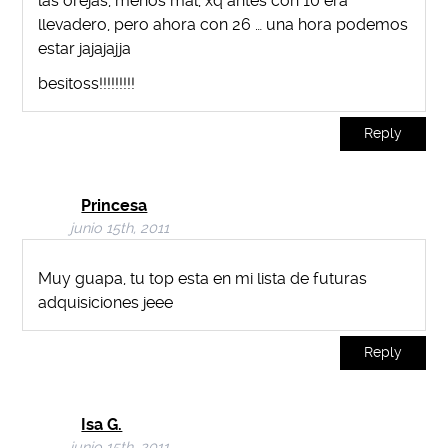
las orejas, menos mal, xq antes con 10 era
llevadero, pero ahora con 26 … una hora podemos
estar jajajajja
besitoss!!!!!!!!!
Reply
Princesa
junio 15th, 2011
Muy guapa, tu top esta en mi lista de futuras
adquisiciones jeee
Reply
Isa G.
junio 15th, 2011