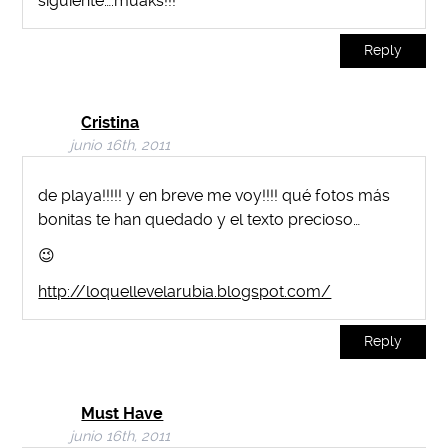
siguiente….muaks!!!
Reply
Cristina
junio 16th, 2011
de playa!!!!! y en breve me voy!!!! qué fotos más
bonitas te han quedado y el texto precioso…
😉
http://loquellevelarubia.blogspot.com/
Reply
Must Have
junio 16th, 2011