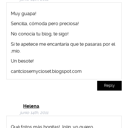
Muy guapa!
Sencilla, cómoda pero preciosa!
No conocía tu blog, te sigo!
Si te apetece me encantaría que te pasaras por el
,mío.
Un besote!
cantclosemycloset.blogspot.com
Reply
Helena
junio 14th, 2011
Qué fotos más bonitas! Jolin, yo quiero