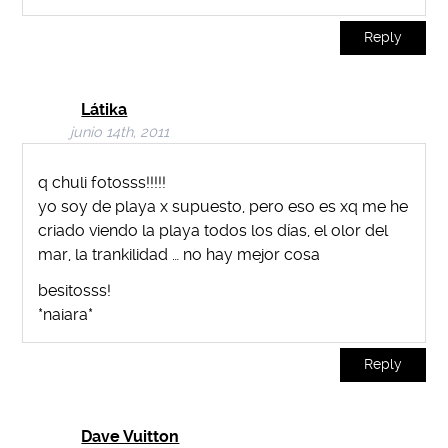
Reply
Látika
junio 14th, 2011
q chuli fotosss!!!!!
yo soy de playa x supuesto, pero eso es xq me he
criado viendo la playa todos los días, el olor del
mar, la trankilidad … no hay mejor cosa
besitosss!
*naiara*
Reply
Dave Vuitton