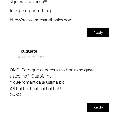
siguieras! un beso!!!
te espero por mi blog
http://www.shoesandbasics.com
Reply
cuquete
junio 18th, 2011
OMG! Pero que cabecera tna bonita se gasta
usted, no? ¡Guapísima!
Y qué romántica la última pic
¡Ohhhhhhhhhhhhhhhhhhhh!
XOXO
Reply