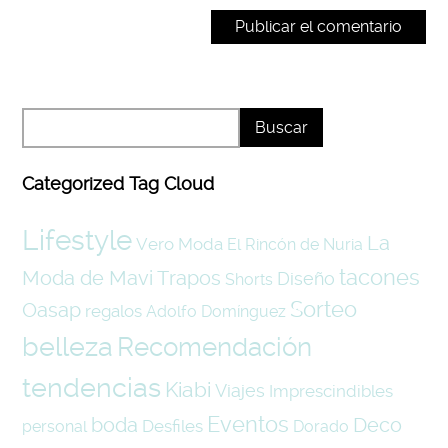
Categorized Tag Cloud
Lifestyle
La
Vero Moda
El Rincón de Nuria
tacones
Moda de Mavi Trapos
Diseño
Shorts
Sorteo
Oasap
regalos
Adolfo Domínguez
belleza
Recomendación
tendencias
Kiabi
Viajes
Imprescindibles
Eventos
boda
Deco
Desfiles
personal
Dorado