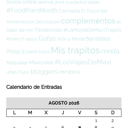
tienda online
animal print
cuidados
Ideas
#FoodPornMonth
Camiseta
El Truco del
complementos
Almendruco
el
Decoración
Tendencias #LaModaDeMaviTrapos
taller de mir
Gafas
Sandalias
Arte y Moda
#merryTrapos
Mis trapitos
moda
Phillip Eckert
fotos
#LosViajesDeMavi
Maxicollar
Maquillaje
bloggers
libros
uñas
Fluor
HM
Calendario de Entradas
AGOSTO 2026
L
M
X
J
V
S
D
1
2
3
4
5
6
7
8
9