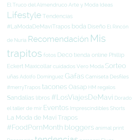
El Truco del Almendruco
Arte y Moda
Ideas
Lifestyle
Tendencias
boda
#LaModaDeMaviTrapos
Diseño
El Rincón
Mis
Recomendación
de Nuria
trapitos
Deco
tienda online
Phillip
fotos
Sorteo
Eckert
Maxicollar
cuidados
Vero Moda
Gafas
uñas
Camiseta
Desfiles
Adolfo Domínguez
tacones
Oasap
regalos
#merryTrapos
HM
#LosViajesDeMavi
Sandalias
libros
Dorado
Eventos
el taller de mir
Imprescindibles
Shorts
La Moda de Mavi Trapos
#FoodPornMonth
bloggers
animal print
tendencias