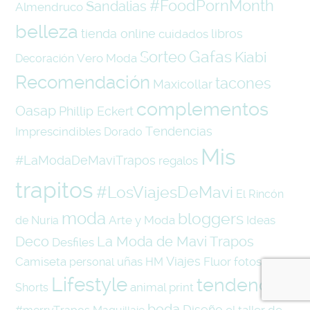
#FoodPornMonth
Sandalias
Almendruco
belleza
tienda online
libros
cuidados
Gafas
Sorteo
Kiabi
Vero Moda
Decoración
Recomendación
tacones
Maxicollar
complementos
Oasap
Phillip Eckert
Tendencias
Imprescindibles
Dorado
Mis
#LaModaDeMaviTrapos
regalos
trapitos
#LosViajesDeMavi
El Rincón
moda
bloggers
Arte y Moda
Ideas
de Nuria
La Moda de Mavi Trapos
Deco
Desfiles
Viajes
Camiseta
uñas
Fluor
fotos
personal
HM
Lifestyle
tendencias
animal print
Shorts
boda
Diseño
el taller de