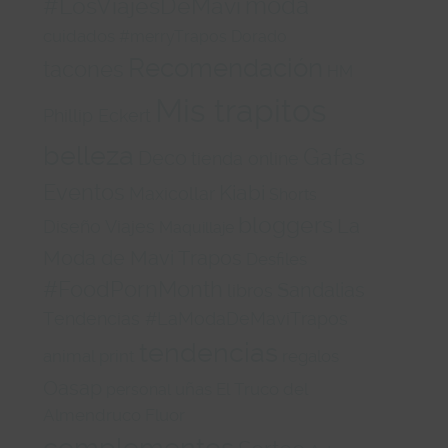
#LosViajesDeMavi
moda
cuidados
#merryTrapos
Dorado
Recomendación
tacones
HM
Mis trapitos
Phillip Eckert
belleza
Gafas
Deco
tienda online
Eventos
Kiabi
Maxicollar
Shorts
bloggers
La
Diseño
Viajes
Maquillaje
Moda de Mavi Trapos
Desfiles
#FoodPornMonth
Sandalias
libros
Tendencias #LaModaDeMaviTrapos
tendencias
animal print
regalos
Oasap
uñas
El Truco del
personal
Almendruco
Fluor
complementos