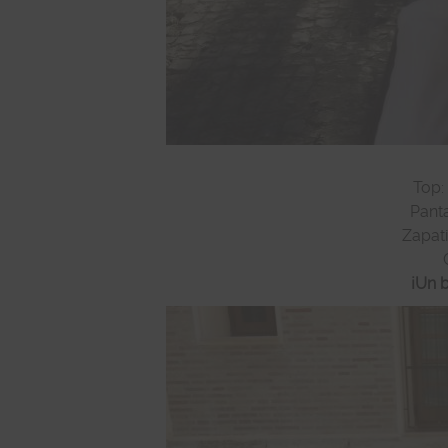
Top:
Panta
Zapati
¡Un 