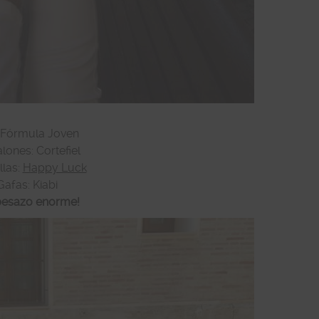
 Fórmula Joven
lones: Cortefiel
llas:
Happy Luck
Gafas: Kiabi
besazo enorme!