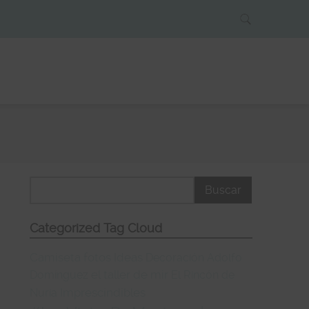
Categorized Tag Cloud
Camiseta
fotos
Ideas
Decoración
Adolfo
el taller de mir
Domínguez
El Rincón de
Imprescindibles
Nuria