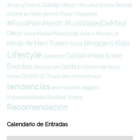
Oasap
libros
tienda
uñas
#merryTrapos
HM
Shorts
online
el taller de mir
Fluor
Maquillaje
#LosViajesDeMavi
#FoodPornMonth
La
Deco
Maxicollar
Vero Moda
Arte y Moda
bloggers
Kiabi
Moda de Mavi Trapos
fotos
Lifestyle
Sorteo
Phillip Eckert
cuidados
Eventos
boda
Decoración
El Rincón de Nuria
Diseño
Ideas
El Truco del Almendruco
tendencias
animal print
regalos
Viajes
Imprescindibles
Desfiles
Recomendación
Calendario de Entradas