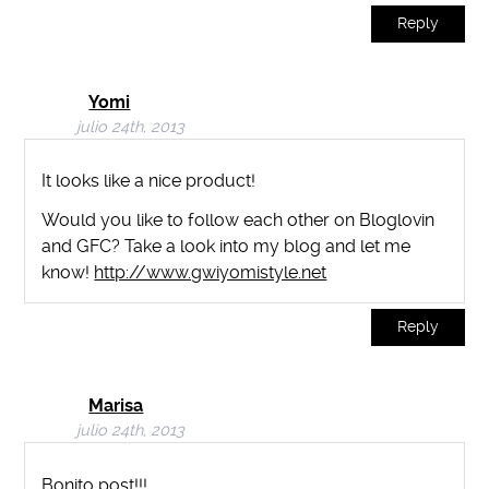
Reply
Yomi
julio 24th, 2013
It looks like a nice product!
Would you like to follow each other on Bloglovin
and GFC? Take a look into my blog and let me
know!
http://www.gwiyomistyle.net
Reply
Marisa
julio 24th, 2013
Bonito post!!!