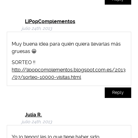
LiPopComplementos
julio 24th, 2013
Muy buena idea para quién quiera llevarlas más
gruesas 😀
SORTEO !!
http://lipopcomplementos.blogspot.com.es/2013
/07/sorteo-10000-visitas.html
Reply
Julia R.
julio 24th, 2013
Yo lo tengo! (es lo que tiene haber sido