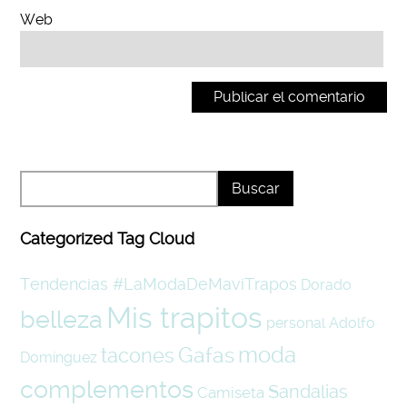
Web
Categorized Tag Cloud
Tendencias #LaModaDeMaviTrapos
Dorado
Mis trapitos
belleza
personal
Adolfo
moda
tacones
Gafas
Domínguez
complementos
Sandalias
Camiseta