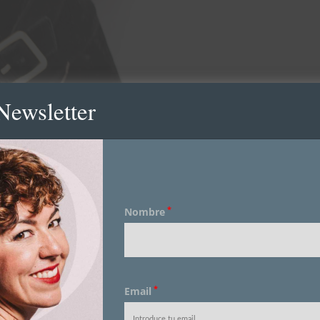
Newsletter
*
Nombre
*
Email
s fallas, todos los fines de semana tenemos actos, reuniones
tro de poco empezaremos a quedar por las noches para