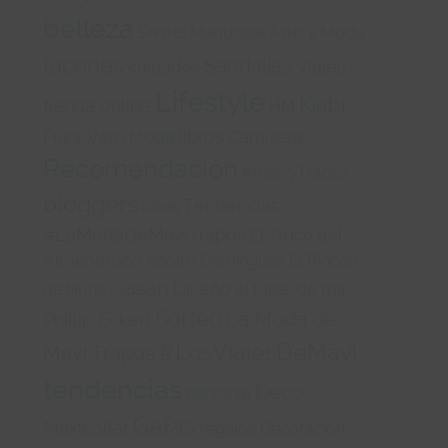
belleza
Arte y Moda
Shorts
Maquillaje
tacones
Sandalias
Viajes
cuidados
Lifestyle
Kiabi
tienda online
HM
libros
Fluor
Vero Moda
Camiseta
Recomendación
#merryTrapos
bloggers
Tendencias
uñas
#LaModaDeMaviTrapos
El Truco del
Almendruco
Adolfo Domínguez
El Rincón
Oasap
Diseño
el taller de mir
de Nuria
Sorteo
La Moda de
Phillip Eckert
#LosViajesDeMavi
Mavi Trapos
tendencias
Deco
personal
Gafas
Maxicollar
regalos
Decoración