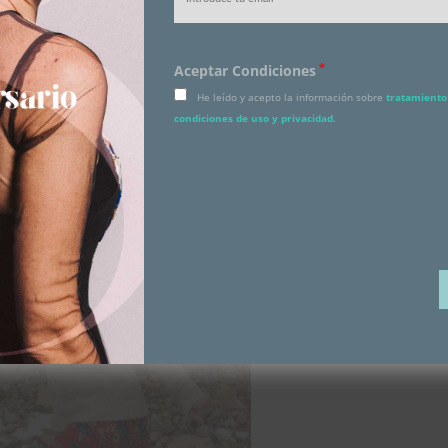
me muero de ganas porque las calles se llenen con la música
s monumentos y el color de los trajes de las falleras y aunque
ré mi traje, no he
querido
podido evitar ponerme una falda
*
Aceptar Condiciones
de flores.
He leído y acepto la información sobre
tratamiento 
condiciones de uso y privacidad
.