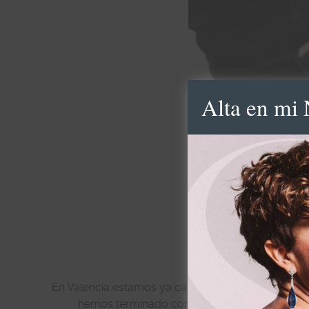
Alta en mi 
En Valencia estamos ya casi metidos de lleno en la
hemos terminado con la presentación y den