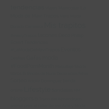
tendencias
La
Viajes
Maxicollar
Moda de Mavi Trapos
Vero Moda
Mis trapitos
Camiseta
Dorado
tacones
Deco
Phillip
#merryTrapos
Eckert
Tendencias
Eventos
#LaModaDeMaviTrapos
moda
Gafas
Desfiles
#FoodPornMonth
Maquillaje
Shorts
libros
fotos
El Rincón de Nuria
Decoración
Sorteo
tienda
Adolfo Domínguez
Lifestyle
Sandalias
online
HM
bloggers
El Truco del Almendruco
animal print
el taller de mir
Arte y Moda