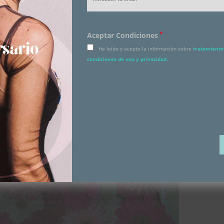
 cupcakes de Majose’s, mucha bloggera, buena música con un
 y muchas ganas de comprarlo todo.
*
Aceptar Condiciones
He leído y acepto la información sobre
tratamiento 
condiciones de uso y privacidad
.