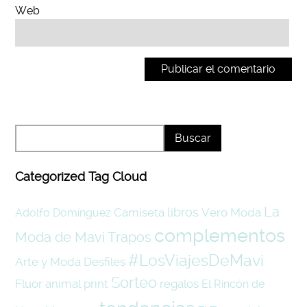
Web
Categorized Tag Cloud
La
libros
Camiseta
Vero Moda
Adolfo Domínguez
complementos
Moda de Mavi Trapos
#LosViajesDeMavi
Arte y Moda
Desfiles
Sorteo
Fluor
animal print
regalos
El Rincón de