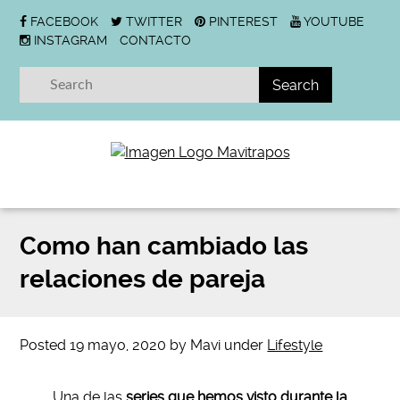
FACEBOOK
TWITTER
PINTEREST
YOUTUBE
INSTAGRAM
CONTACTO
Como han cambiado las
relaciones de pareja
Posted
19 mayo, 2020
by
Mavi
under
Lifestyle
Una de las
series que hemos visto durante la