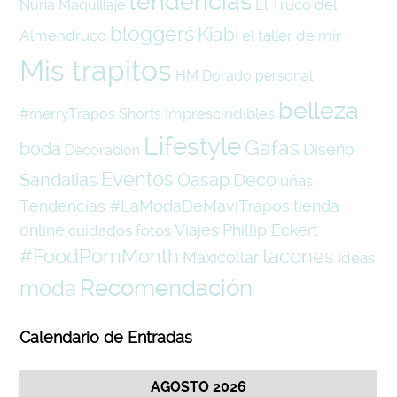
tendencias
El Truco del
Nuria
Maquillaje
bloggers
Kiabi
Almendruco
el taller de mir
Mis trapitos
HM
Dorado
personal
belleza
Imprescindibles
#merryTrapos
Shorts
Lifestyle
Gafas
boda
Diseño
Decoración
Eventos
Oasap
Sandalias
Deco
uñas
Tendencias #LaModaDeMaviTrapos
tienda
online
Viajes
Phillip Eckert
cuidados
fotos
#FoodPornMonth
tacones
Maxicollar
Ideas
Recomendación
moda
Calendario de Entradas
AGOSTO 2026