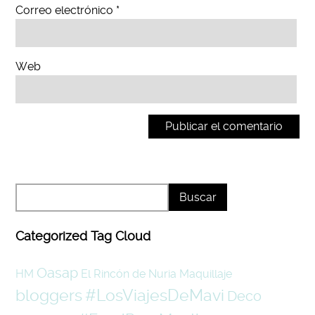
Correo electrónico
*
Web
Categorized Tag Cloud
Oasap
HM
El Rincón de Nuria
Maquillaje
#LosViajesDeMavi
bloggers
Deco