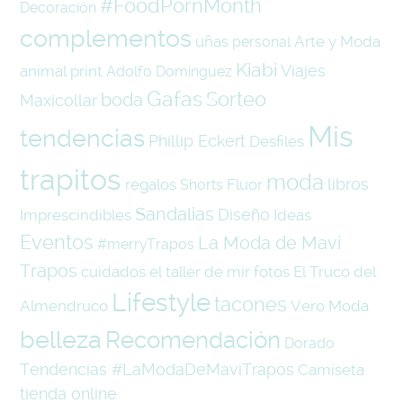
#FoodPornMonth
Decoración
complementos
uñas
Arte y Moda
personal
Kiabi
Viajes
animal print
Adolfo Domínguez
Gafas
Sorteo
boda
Maxicollar
Mis
tendencias
Phillip Eckert
Desfiles
trapitos
moda
libros
regalos
Fluor
Shorts
Sandalias
Diseño
Imprescindibles
Ideas
Eventos
La Moda de Mavi
#merryTrapos
Trapos
cuidados
el taller de mir
fotos
El Truco del
Lifestyle
tacones
Almendruco
Vero Moda
belleza
Recomendación
Dorado
Tendencias #LaModaDeMaviTrapos
Camiseta
tienda online