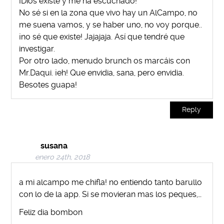
¡Dios existe y me ha escuchado!
No sé si en la zona que vivo hay un AlCampo, no
me suena vamos, y se haber uno, no voy porque..
¡no sé que existe! Jajajaja. Así que tendré que
investigar.
Por otro lado, menudo brunch os marcáis con
Mr.Daqui. ¡eh! Que envidia, sana, pero envidia.
Besotes guapa!
Reply
susana
enero 24th, 2018
a mi alcampo me chifla! no entiendo tanto barullo
con lo de la app. Si se movieran mas los peques,…
Feliz dia bombon