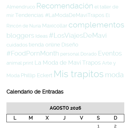
Recomendación
Almendruco
el taller de
Tendencias #LaModaDeMaviTrapos
mir
El
complementos
Maxicollar
Rincón de Nuria
#LosViajesDeMavi
bloggers
Ideas
tienda online
Diseño
cuidados
#FoodPornMonth
Eventos
personal
Dorado
La Moda de Mavi Trapos
animal print
Arte y
Mis trapitos
moda
Phillip Eckert
Moda
Calendario de Entradas
AGOSTO 2026
L
M
X
J
V
S
D
1
2