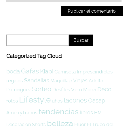
Categorized Tag Cloud
Gafas
Kiabi
boda
Camiseta
Imprescindibles
Sandalias
Viajes
regalos
Maquillaje
Adolfo
Sorteo
Deco
Desfiles
Vero Moda
Domínguez
Lifestyle
tacones
Oasap
fotos
uñas
tendencias
libros
#merryTrapos
HM
belleza
Fluor
El Truco del
Decoración
Shorts