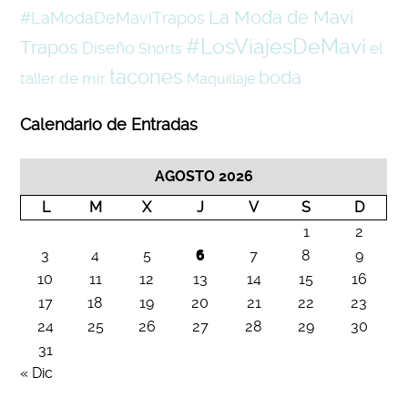
La Moda de Mavi
#LaModaDeMaviTrapos
#LosViajesDeMavi
Trapos
Diseño
el
Shorts
tacones
boda
taller de mir
Maquillaje
Calendario de Entradas
AGOSTO 2026
L
M
X
J
V
S
D
1
2
3
4
5
6
7
8
9
10
11
12
13
14
15
16
17
18
19
20
21
22
23
24
25
26
27
28
29
30
31
« Dic