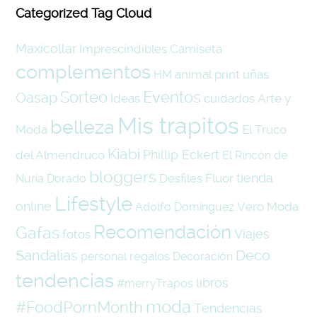
Categorized Tag Cloud
Maxicollar
Imprescindibles
Camiseta
complementos
animal print
uñas
HM
Eventos
Sorteo
Oasap
Ideas
cuidados
Arte y
Mis trapitos
belleza
Moda
El Truco
Kiabi
Phillip Eckert
del Almendruco
El Rincón de
bloggers
tienda
Desfiles
Fluor
Nuria
Dorado
Lifestyle
online
Vero Moda
Adolfo Domínguez
Recomendación
Gafas
Viajes
fotos
Sandalias
Deco
regalos
personal
Decoración
tendencias
libros
#merryTrapos
moda
#FoodPornMonth
Tendencias