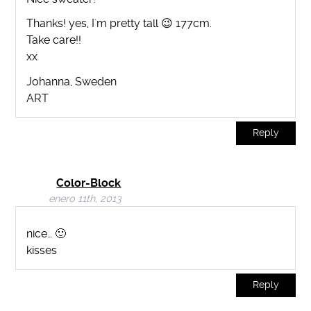
Thanks! yes, I'm pretty tall 😉 177cm.
Take care!!
xx
Johanna, Sweden
ART
Reply
Color-Block
enero 11th, 2013
nice… 🙂
kisses
Reply