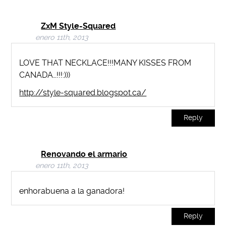
ZxM Style-Squared
enero 11th, 2013
LOVE THAT NECKLACE!!!MANY KISSES FROM
CANADA…!!!:)))
http://style-squared.blogspot.ca/
Reply
Renovando el armario
enero 11th, 2013
enhorabuena a la ganadora!
Reply