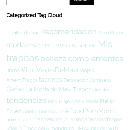
Categorized Tag Cloud
Recomendación
el taller de mir
Vero Moda
Mis
moda
Eventos
Sorteo
Maxicollar
trapitos
belleza
complementos
#LosViajesDeMavi
libros
Viajes
tacones
Camiseta
#merryTrapos
Decoración
Gafas
La Moda de Mavi Trapos
Desfiles
tendencias
Phillip
Arte y Moda
Maquillaje
#FoodPornMonth
Eckert
Adolfo Domínguez
Tendencias #LaModaDeMaviTrapos
animal print
Kiabi
uñas
El Truco del Almendruco
cuidados
HM