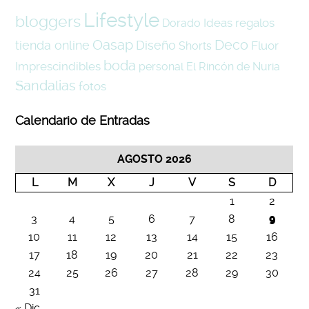
Lifestyle
bloggers
Ideas
regalos
Dorado
Oasap
Deco
tienda online
Diseño
Fluor
Shorts
boda
Imprescindibles
personal
El Rincón de Nuria
Sandalias
fotos
Calendario de Entradas
AGOSTO 2026
L
M
X
J
V
S
D
1
2
3
4
5
6
7
8
9
10
11
12
13
14
15
16
17
18
19
20
21
22
23
24
25
26
27
28
29
30
31
« Dic