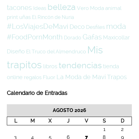
belleza
tacones
Ideas
Vero Moda
animal
print
uñas
El Rincón de Nuria
#LosViajesDeMavi
moda
Deco
Desfiles
#FoodPornMonth
Gafas
Maxicollar
Dorado
Mis
Diseño
El Truco del Almendruco
trapitos
tendencias
libros
tienda
La Moda de Mavi Trapos
online
regalos
Fluor
Calendario de Entradas
AGOSTO 2026
L
M
X
J
V
S
D
1
2
3
4
5
6
7
8
9