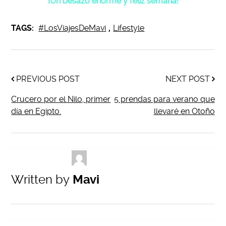
¡Un besazo enorme y feliz semana!
TAGS:
#LosViajesDeMavi
,
Lifestyle
PREVIOUS POST
NEXT POST
Crucero por el Nilo, primer
5 prendas para verano que
día en Egipto.
llevaré en Otoño
Written by
Mavi