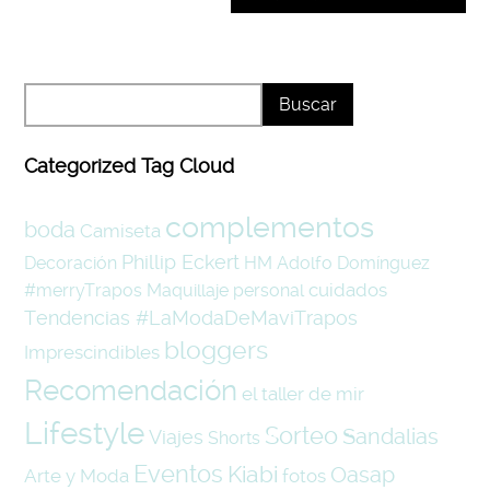
Categorized Tag Cloud
complementos
boda
Camiseta
Phillip Eckert
Decoración
HM
Adolfo Domínguez
cuidados
#merryTrapos
Maquillaje
personal
Tendencias #LaModaDeMaviTrapos
bloggers
Imprescindibles
Recomendación
el taller de mir
Lifestyle
Sorteo
Sandalias
Viajes
Shorts
Eventos
Kiabi
Oasap
Arte y Moda
fotos