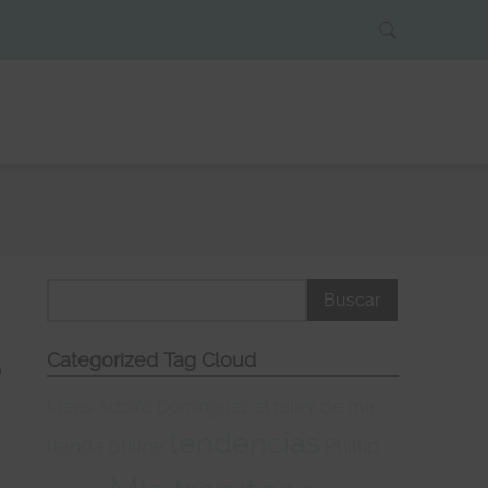
Categorized Tag Cloud
o
Ideas
el taller de mir
Adolfo Domínguez
tendencias
tienda online
Phillip