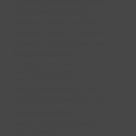
Mis trapitos
Sorteo
Eckert
Sandalias
Vero Moda
Maquillaje
Gafas
Camiseta
animal print
Shorts
bloggers
Oasap
La Moda de Mavi
moda
Trapos
Deco
Desfiles
personal
Recomendación
fotos
Maxicollar
El Truco del Almendruco
Viajes
libros
#merryTrapos
Imprescindibles
Arte y
El Rincón de Nuria
Eventos
Diseño
Moda
uñas
regalos
Lifestyle
Kiabi
boda
cuidados
HM
complementos
Fluor
#FoodPornMonth
Decoración
Tendencias
Dorado