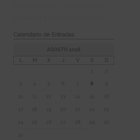
tacones
#LaModaDeMaviTrapos
belleza
#LosViajesDeMavi
Calendario de Entradas
AGOSTO 2026
L
M
X
J
V
S
D
1
2
3
4
5
6
7
8
9
10
11
12
13
14
15
16
17
18
19
20
21
22
23
24
25
26
27
28
29
30
31