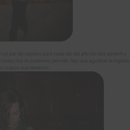
un par de zapatos para cada día del año (¡¡o dos pares!!) y
todas nos lo podemos permitir, hay que agudizar el ingenio
los trapos que tenemos.